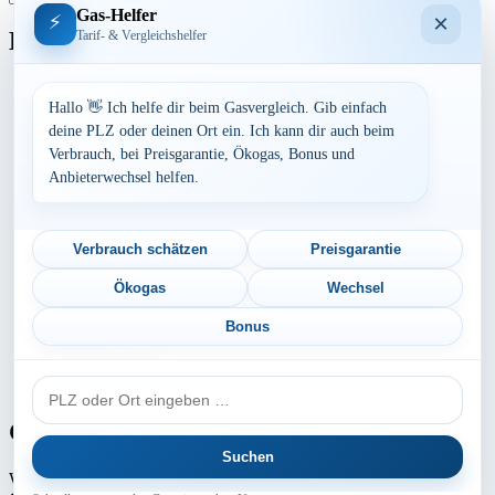
Gas-Helfer
×
⚡
Bundesland
Tarif- & Vergleichshelfer
Baden-Württemberg
Bayern
Hallo 👋 Ich helfe dir beim Gasvergleich. Gib einfach
Berlin
deine PLZ oder deinen Ort ein. Ich kann dir auch beim
Brandenburg
Verbrauch, bei Preisgarantie, Ökogas, Bonus und
Bremen
Anbieterwechsel helfen.
Hamburg
Hessen
Mecklenburg-Vorpommern
Niedersachsen
Verbrauch schätzen
Preisgarantie
Nordrhein-Westfalen
Rheinland-Pfalz
Ökogas
Wechsel
Saarland
Sachsen
Bonus
Sachsen-Anhalt
Schleswig-Holstein
PLZ
Thüringen
oder
Ort
Gaspreis-Explosion
Suchen
Wie die Medien aktuell berichten, erwartet
Millionen von