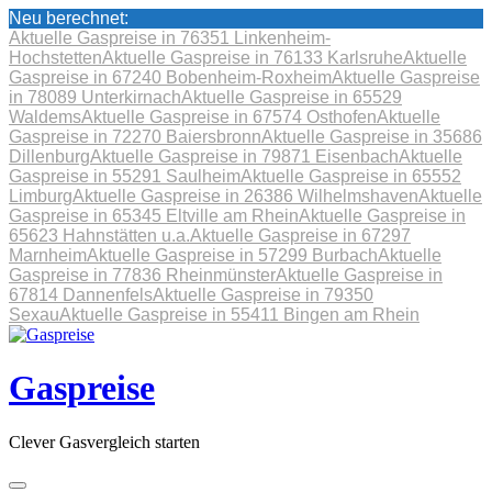
Neu berechnet:
Aktuelle Gaspreise in 76351 Linkenheim-
Hochstetten
Aktuelle Gaspreise in 76133 Karlsruhe
Aktuelle
Gaspreise in 67240 Bobenheim-Roxheim
Aktuelle Gaspreise
in 78089 Unterkirnach
Aktuelle Gaspreise in 65529
Waldems
Aktuelle Gaspreise in 67574 Osthofen
Aktuelle
Gaspreise in 72270 Baiersbronn
Aktuelle Gaspreise in 35686
Dillenburg
Aktuelle Gaspreise in 79871 Eisenbach
Aktuelle
Gaspreise in 55291 Saulheim
Aktuelle Gaspreise in 65552
Limburg
Aktuelle Gaspreise in 26386 Wilhelmshaven
Aktuelle
Gaspreise in 65345 Eltville am Rhein
Aktuelle Gaspreise in
65623 Hahnstätten u.a.
Aktuelle Gaspreise in 67297
Marnheim
Aktuelle Gaspreise in 57299 Burbach
Aktuelle
Gaspreise in 77836 Rheinmünster
Aktuelle Gaspreise in
67814 Dannenfels
Aktuelle Gaspreise in 79350
Sexau
Aktuelle Gaspreise in 55411 Bingen am Rhein
Skip
to
content
Gaspreise
Clever Gasvergleich starten