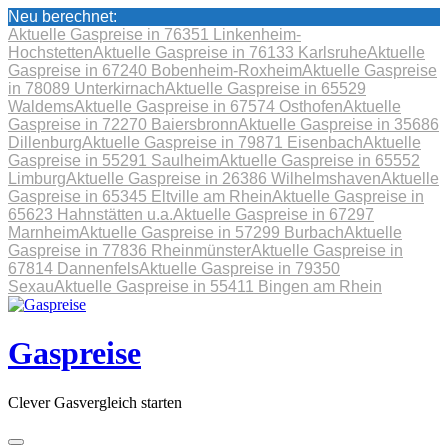
Neu berechnet:
Aktuelle Gaspreise in 76351 Linkenheim-
Hochstetten
Aktuelle Gaspreise in 76133 Karlsruhe
Aktuelle
Gaspreise in 67240 Bobenheim-Roxheim
Aktuelle Gaspreise
in 78089 Unterkirnach
Aktuelle Gaspreise in 65529
Waldems
Aktuelle Gaspreise in 67574 Osthofen
Aktuelle
Gaspreise in 72270 Baiersbronn
Aktuelle Gaspreise in 35686
Dillenburg
Aktuelle Gaspreise in 79871 Eisenbach
Aktuelle
Gaspreise in 55291 Saulheim
Aktuelle Gaspreise in 65552
Limburg
Aktuelle Gaspreise in 26386 Wilhelmshaven
Aktuelle
Gaspreise in 65345 Eltville am Rhein
Aktuelle Gaspreise in
65623 Hahnstätten u.a.
Aktuelle Gaspreise in 67297
Marnheim
Aktuelle Gaspreise in 57299 Burbach
Aktuelle
Gaspreise in 77836 Rheinmünster
Aktuelle Gaspreise in
67814 Dannenfels
Aktuelle Gaspreise in 79350
Sexau
Aktuelle Gaspreise in 55411 Bingen am Rhein
Skip
to
content
Gaspreise
Clever Gasvergleich starten