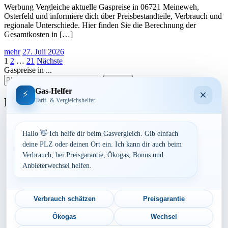
Werbung Vergleiche aktuelle Gaspreise in 06721 Meineweh,
Osterfeld und informiere dich über Preisbestandteile, Verbrauch und
regionale Unterschiede. Hier finden Sie die Berechnung der
Gesamtkosten in […]
mehr
27. Juli 2026
Seitennummerierung
1
2
…
21
Nächste
Gaspreise in ...
der
suchen
Beiträge
Gas-Helfer
×
⚡
Bundesland
Tarif- & Vergleichshelfer
Baden-Württemberg
Bayern
Hallo 👋 Ich helfe dir beim Gasvergleich. Gib einfach
Berlin
deine PLZ oder deinen Ort ein. Ich kann dir auch beim
Brandenburg
Verbrauch, bei Preisgarantie, Ökogas, Bonus und
Bremen
Anbieterwechsel helfen.
Hamburg
Hessen
Mecklenburg-Vorpommern
Niedersachsen
Verbrauch schätzen
Preisgarantie
Nordrhein-Westfalen
Rheinland-Pfalz
Ökogas
Wechsel
Saarland