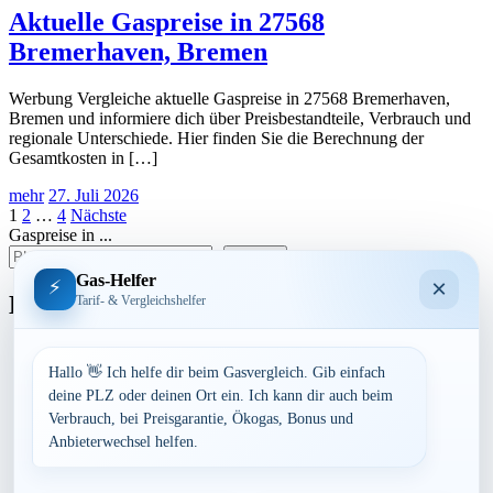
Aktuelle Gaspreise in 27568
Bremerhaven, Bremen
Werbung Vergleiche aktuelle Gaspreise in 27568 Bremerhaven,
Bremen und informiere dich über Preisbestandteile, Verbrauch und
regionale Unterschiede. Hier finden Sie die Berechnung der
Gesamtkosten in […]
mehr
27. Juli 2026
Seitennummerierung
1
2
…
4
Nächste
Gaspreise in ...
der
suchen
Beiträge
Gas-Helfer
×
⚡
Bundesland
Tarif- & Vergleichshelfer
Baden-Württemberg
Bayern
Hallo 👋 Ich helfe dir beim Gasvergleich. Gib einfach
Berlin
deine PLZ oder deinen Ort ein. Ich kann dir auch beim
Brandenburg
Verbrauch, bei Preisgarantie, Ökogas, Bonus und
Bremen
Anbieterwechsel helfen.
Hamburg
Hessen
Mecklenburg-Vorpommern