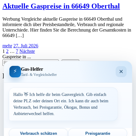
Aktuelle Gaspreise in 66649 Oberthal
Werbung Vergleiche aktuelle Gaspreise in 66649 Oberthal und
informiere dich über Preisbestandteile, Verbrauch und regionale
Unterschiede. Hier finden Sie die Berechnung der Gesamtkosten in
66649 […]
mehr
27. Juli 2026
Seitennummerierung
1
2
…
7
Nächste
Gaspreise in ...
der
suchen
Beiträge
Gas-Helfer
×
⚡
Bundesland
Tarif- & Vergleichshelfer
Baden-Württemberg
Bayern
Hallo 👋 Ich helfe dir beim Gasvergleich. Gib einfach
Berlin
deine PLZ oder deinen Ort ein. Ich kann dir auch beim
Brandenburg
Verbrauch, bei Preisgarantie, Ökogas, Bonus und
Bremen
Anbieterwechsel helfen.
Hamburg
Hessen
Mecklenburg-Vorpommern
Niedersachsen
Verbrauch schätzen
Preisgarantie