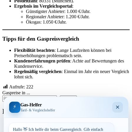
Postleitzahl
: 80331 (München).
Ergebnis im Vergleichsportal
:
Günstigster Anbieter: 1.000 €/Jahr.
Regionaler Anbieter: 1.200 €/Jahr.
Ökogas: 1.050 €/Jahr.
Tipps für den Gaspreisvergleich
Flexibilität beachten
: Lange Laufzeiten können bei
Preiserhöhungen problematisch sein.
Kundenerfahrungen prüfen
: Achte auf Bewertungen des
Kundenservice.
Regelmäßig vergleichen
: Einmal im Jahr ein neuer Vergleich
lohnt sich.
Aufrufe:
222
Gaspreise in ...
suchen
Gas-Helfer
×
⚡
Bundesland
Tarif- & Vergleichshelfer
Baden-Württemberg
Bayern
Hallo 👋 Ich helfe dir beim Gasvergleich. Gib einfach