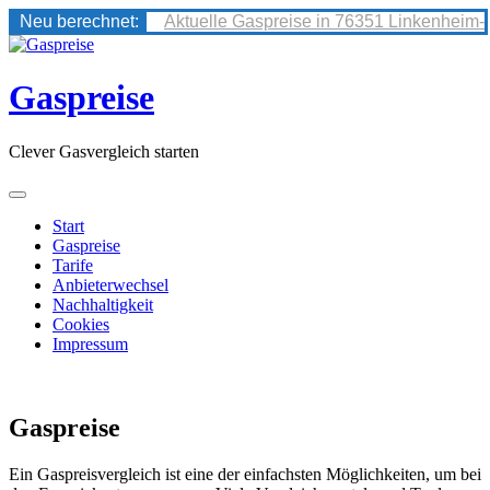
Neu berechnet:
Aktuelle Gaspreise in 76351 Linkenheim-
Skip
to
content
Gaspreise
Clever Gasvergleich starten
Start
Gaspreise
Tarife
Anbieterwechsel
Nachhaltigkeit
Cookies
Impressum
Gaspreise
Ein Gaspreisvergleich ist eine der einfachsten Möglichkeiten, um bei