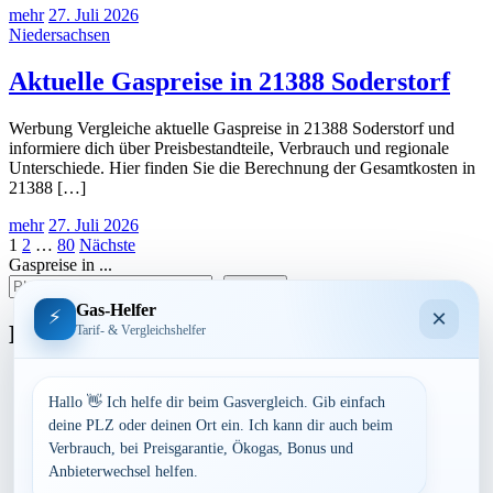
mehr
27. Juli 2026
Niedersachsen
Aktuelle Gaspreise in 21388 Soderstorf
Werbung Vergleiche aktuelle Gaspreise in 21388 Soderstorf und
informiere dich über Preisbestandteile, Verbrauch und regionale
Unterschiede. Hier finden Sie die Berechnung der Gesamtkosten in
21388 […]
mehr
27. Juli 2026
Seitennummerierung
1
2
…
80
Nächste
Gaspreise in ...
der
suchen
Beiträge
Gas-Helfer
×
⚡
Bundesland
Tarif- & Vergleichshelfer
Baden-Württemberg
Bayern
Hallo 👋 Ich helfe dir beim Gasvergleich. Gib einfach
Berlin
deine PLZ oder deinen Ort ein. Ich kann dir auch beim
Brandenburg
Verbrauch, bei Preisgarantie, Ökogas, Bonus und
Bremen
Anbieterwechsel helfen.
Hamburg