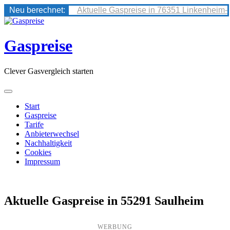
Neu berechnet:
Aktuelle Gaspreise in 76351 Linkenheim-
Skip
to
content
Gaspreise
Clever Gasvergleich starten
Start
Gaspreise
Tarife
Anbieterwechsel
Nachhaltigkeit
Cookies
Impressum
Aktuelle Gaspreise in 55291 Saulheim
WERBUNG