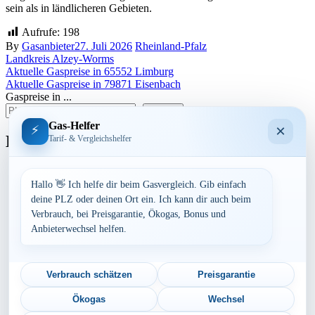
sein als in ländlicheren Gebieten.
Aufrufe:
198
By
Gasanbieter
27. Juli 2026
Rheinland-Pfalz
Landkreis Alzey-Worms
Beitragsnavigation
Aktuelle Gaspreise in 65552 Limburg
Aktuelle Gaspreise in 79871 Eisenbach
Gaspreise in ...
suchen
Gas-Helfer
×
⚡
Bundesland
Tarif- & Vergleichshelfer
Baden-Württemberg
Bayern
Hallo 👋 Ich helfe dir beim Gasvergleich. Gib einfach
Berlin
deine PLZ oder deinen Ort ein. Ich kann dir auch beim
Brandenburg
Verbrauch, bei Preisgarantie, Ökogas, Bonus und
Bremen
Anbieterwechsel helfen.
Hamburg
Hessen
Mecklenburg-Vorpommern
Niedersachsen
Verbrauch schätzen
Preisgarantie
Nordrhein-Westfalen
Rheinland-Pfalz
Ökogas
Wechsel
Saarland