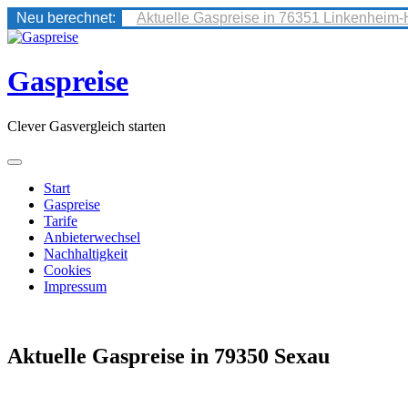
Neu berechnet:
Aktuelle Gaspreise in 76351 Linkenheim-
Skip
to
content
Gaspreise
Clever Gasvergleich starten
Start
Gaspreise
Tarife
Anbieterwechsel
Nachhaltigkeit
Cookies
Impressum
Aktuelle Gaspreise in 79350 Sexau