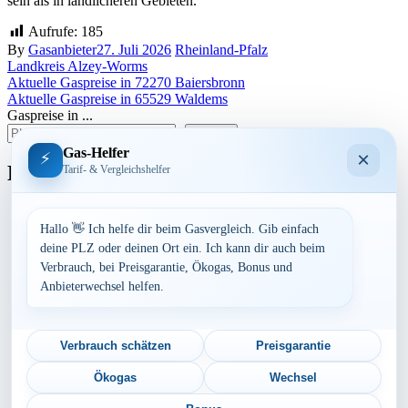
sein als in ländlicheren Gebieten.
Aufrufe:
185
By
Gasanbieter
27. Juli 2026
Rheinland-Pfalz
Landkreis Alzey-Worms
Beitragsnavigation
Aktuelle Gaspreise in 72270 Baiersbronn
Aktuelle Gaspreise in 65529 Waldems
Gaspreise in ...
suchen
Gas-Helfer
×
⚡
Bundesland
Tarif- & Vergleichshelfer
Baden-Württemberg
Bayern
Hallo 👋 Ich helfe dir beim Gasvergleich. Gib einfach
Berlin
deine PLZ oder deinen Ort ein. Ich kann dir auch beim
Brandenburg
Verbrauch, bei Preisgarantie, Ökogas, Bonus und
Bremen
Anbieterwechsel helfen.
Hamburg
Hessen
Mecklenburg-Vorpommern
Niedersachsen
Verbrauch schätzen
Preisgarantie
Nordrhein-Westfalen
Rheinland-Pfalz
Ökogas
Wechsel
Saarland