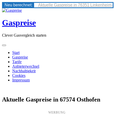
Neu berechnet:
Aktuelle Gaspreise in 76351 Linkenheim-
Skip
to
content
Gaspreise
Clever Gasvergleich starten
Start
Gaspreise
Tarife
Anbieterwechsel
Nachhaltigkeit
Cookies
Impressum
Aktuelle Gaspreise in 67574 Osthofen
WERBUNG