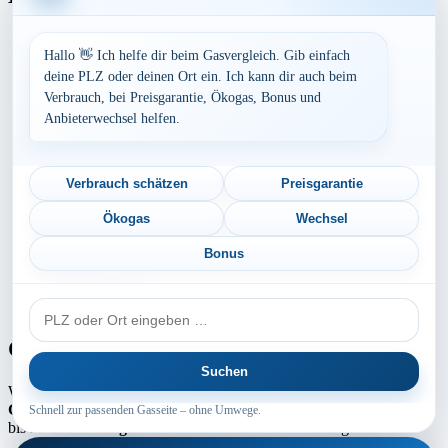
Baden-Württemberg
Bayern
Hallo 👋 Ich helfe dir beim Gasvergleich. Gib einfach
Berlin
deine PLZ oder deinen Ort ein. Ich kann dir auch beim
Brandenburg
Verbrauch, bei Preisgarantie, Ökogas, Bonus und
Bremen
Anbieterwechsel helfen.
Hamburg
Hessen
Mecklenburg-Vorpommern
Niedersachsen
Verbrauch schätzen
Preisgarantie
Nordrhein-Westfalen
Rheinland-Pfalz
Ökogas
Wechsel
Saarland
Sachsen
Bonus
Sachsen-Anhalt
Schleswig-Holstein
PLZ
Thüringen
oder
Ort
Gaspreis-Explosion
Suchen
Wie die Medien aktuell berichten, erwartet
Millionen von
Gaskunden
ein absoluter
Preisschock
. Die
Gaspreise
können um
Schnell zur passenden Gasseite – ohne Umwege.
bis zu
100 % steigen
! Schuld daran sind die Netzentgelte.