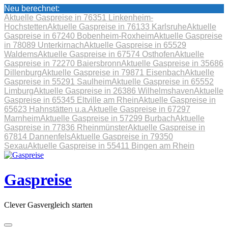
Neu berechnet:
Aktuelle Gaspreise in 76351 Linkenheim-
Hochstetten
Aktuelle Gaspreise in 76133 Karlsruhe
Aktuelle
Gaspreise in 67240 Bobenheim-Roxheim
Aktuelle Gaspreise
in 78089 Unterkirnach
Aktuelle Gaspreise in 65529
Waldems
Aktuelle Gaspreise in 67574 Osthofen
Aktuelle
Gaspreise in 72270 Baiersbronn
Aktuelle Gaspreise in 35686
Dillenburg
Aktuelle Gaspreise in 79871 Eisenbach
Aktuelle
Gaspreise in 55291 Saulheim
Aktuelle Gaspreise in 65552
Limburg
Aktuelle Gaspreise in 26386 Wilhelmshaven
Aktuelle
Gaspreise in 65345 Eltville am Rhein
Aktuelle Gaspreise in
65623 Hahnstätten u.a.
Aktuelle Gaspreise in 67297
Marnheim
Aktuelle Gaspreise in 57299 Burbach
Aktuelle
Gaspreise in 77836 Rheinmünster
Aktuelle Gaspreise in
67814 Dannenfels
Aktuelle Gaspreise in 79350
Sexau
Aktuelle Gaspreise in 55411 Bingen am Rhein
Skip
to
content
Gaspreise
Clever Gasvergleich starten