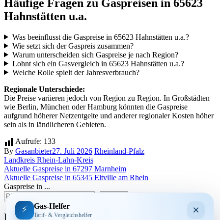
Häufige Fragen zu Gaspreisen in 65623
Hahnstätten u.a.
Was beeinflusst die Gaspreise in 65623 Hahnstätten u.a.?
Wie setzt sich der Gaspreis zusammen?
Warum unterscheiden sich Gaspreise je nach Region?
Lohnt sich ein Gasvergleich in 65623 Hahnstätten u.a.?
Welche Rolle spielt der Jahresverbrauch?
Regionale Unterschiede:
Die Preise variieren jedoch von Region zu Region. In Großstädten
wie Berlin, München oder Hamburg könnten die Gaspreise
aufgrund höherer Netzentgelte und anderer regionaler Kosten höher
sein als in ländlicheren Gebieten.
Aufrufe:
133
By
Gasanbieter
27. Juli 2026
Rheinland-Pfalz
Landkreis Rhein-Lahn-Kreis
Beitragsnavigation
Aktuelle Gaspreise in 67297 Marnheim
Aktuelle Gaspreise in 65345 Eltville am Rhein
Gaspreise in ...
suchen
Gas-Helfer
×
⚡
Bundesland
Tarif- & Vergleichshelfer