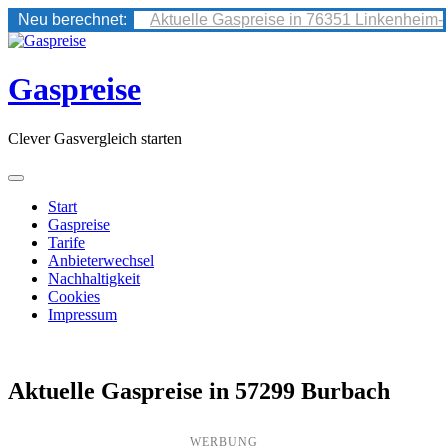
Neu berechnet:
Aktuelle Gaspreise in 76351 Linkenheim-
Skip
to
content
Gaspreise
Clever Gasvergleich starten
Start
Gaspreise
Tarife
Anbieterwechsel
Nachhaltigkeit
Cookies
Impressum
Aktuelle Gaspreise in 57299 Burbach
WERBUNG