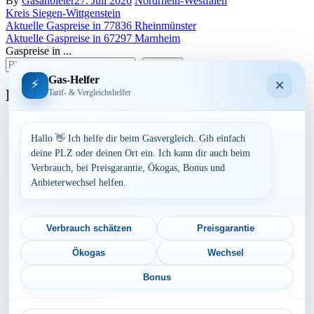
By
Gasanbieter
27. Juli 2026
Nordrhein-Westfalen
Kreis Siegen-Wittgenstein
Beitragsnavigation
Aktuelle Gaspreise in 77836 Rheinmünster
Aktuelle Gaspreise in 67297 Marnheim
Gaspreise in ...
suchen
Gas-Helfer
×
⚡
Bundesland
Tarif- & Vergleichshelfer
Baden-Württemberg
Bayern
Hallo 👋 Ich helfe dir beim Gasvergleich. Gib einfach
Berlin
deine PLZ oder deinen Ort ein. Ich kann dir auch beim
Brandenburg
Verbrauch, bei Preisgarantie, Ökogas, Bonus und
Bremen
Anbieterwechsel helfen.
Hamburg
Hessen
Mecklenburg-Vorpommern
Niedersachsen
Verbrauch schätzen
Preisgarantie
Nordrhein-Westfalen
Rheinland-Pfalz
Ökogas
Wechsel
Saarland
Sachsen
Bonus
Sachsen-Anhalt
Schleswig-Holstein
PLZ