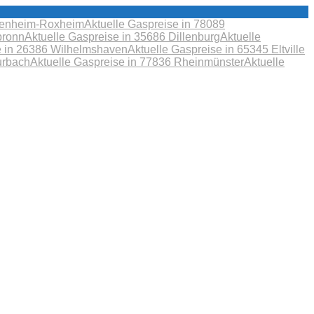
obenheim-Roxheim
Aktuelle Gaspreise in 78089
bronn
Aktuelle Gaspreise in 35686 Dillenburg
Aktuelle
e in 26386 Wilhelmshaven
Aktuelle Gaspreise in 65345 Eltville
urbach
Aktuelle Gaspreise in 77836 Rheinmünster
Aktuelle