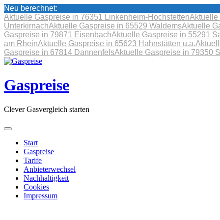
Neu berechnet:
Aktuelle Gaspreise in 76351 Linkenheim-Hochstetten
Aktuelle
Unterkirnach
Aktuelle Gaspreise in 65529 Waldems
Aktuelle G
Gaspreise in 79871 Eisenbach
Aktuelle Gaspreise in 55291 S
am Rhein
Aktuelle Gaspreise in 65623 Hahnstätten u.a.
Aktuel
Gaspreise in 67814 Dannenfels
Aktuelle Gaspreise in 79350 
Skip
to
content
Gaspreise
Clever Gasvergleich starten
Start
Gaspreise
Tarife
Anbieterwechsel
Nachhaltigkeit
Cookies
Impressum