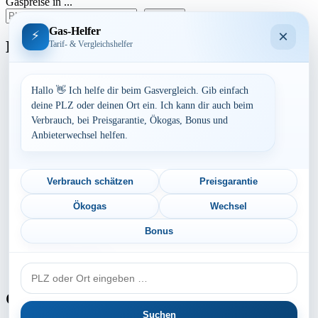
Gaspreise in ...
der
suchen
Beiträge
Gas-Helfer
×
⚡
Bundesland
Tarif- & Vergleichshelfer
Baden-Württemberg
Bayern
Hallo 👋 Ich helfe dir beim Gasvergleich. Gib einfach
Berlin
deine PLZ oder deinen Ort ein. Ich kann dir auch beim
Brandenburg
Verbrauch, bei Preisgarantie, Ökogas, Bonus und
Bremen
Anbieterwechsel helfen.
Hamburg
Hessen
Mecklenburg-Vorpommern
Niedersachsen
Verbrauch schätzen
Preisgarantie
Nordrhein-Westfalen
Rheinland-Pfalz
Ökogas
Wechsel
Saarland
Sachsen
Bonus
Sachsen-Anhalt
Schleswig-Holstein
PLZ
Thüringen
oder
Ort
Gaspreis-Explosion
Suchen