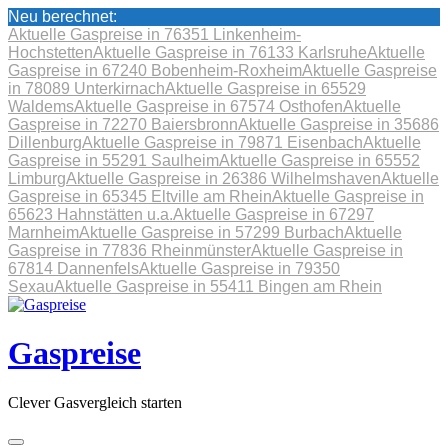
Neu berechnet:
Aktuelle Gaspreise in 76351 Linkenheim-
Hochstetten
Aktuelle Gaspreise in 76133 Karlsruhe
Aktuelle
Gaspreise in 67240 Bobenheim-Roxheim
Aktuelle Gaspreise
in 78089 Unterkirnach
Aktuelle Gaspreise in 65529
Waldems
Aktuelle Gaspreise in 67574 Osthofen
Aktuelle
Gaspreise in 72270 Baiersbronn
Aktuelle Gaspreise in 35686
Dillenburg
Aktuelle Gaspreise in 79871 Eisenbach
Aktuelle
Gaspreise in 55291 Saulheim
Aktuelle Gaspreise in 65552
Limburg
Aktuelle Gaspreise in 26386 Wilhelmshaven
Aktuelle
Gaspreise in 65345 Eltville am Rhein
Aktuelle Gaspreise in
65623 Hahnstätten u.a.
Aktuelle Gaspreise in 67297
Marnheim
Aktuelle Gaspreise in 57299 Burbach
Aktuelle
Gaspreise in 77836 Rheinmünster
Aktuelle Gaspreise in
67814 Dannenfels
Aktuelle Gaspreise in 79350
Sexau
Aktuelle Gaspreise in 55411 Bingen am Rhein
Skip
to
content
Gaspreise
Clever Gasvergleich starten