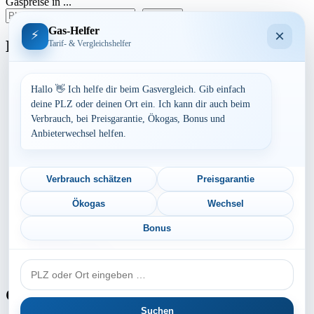
Gaspreise in ...
der
suchen
Beiträge
Gas-Helfer
×
⚡
Bundesland
Tarif- & Vergleichshelfer
Baden-Württemberg
Bayern
Hallo 👋 Ich helfe dir beim Gasvergleich. Gib einfach
Berlin
deine PLZ oder deinen Ort ein. Ich kann dir auch beim
Brandenburg
Verbrauch, bei Preisgarantie, Ökogas, Bonus und
Bremen
Anbieterwechsel helfen.
Hamburg
Hessen
Mecklenburg-Vorpommern
Niedersachsen
Verbrauch schätzen
Preisgarantie
Nordrhein-Westfalen
Rheinland-Pfalz
Ökogas
Wechsel
Saarland
Sachsen
Bonus
Sachsen-Anhalt
Schleswig-Holstein
PLZ
Thüringen
oder
Ort
Gaspreis-Explosion
Suchen