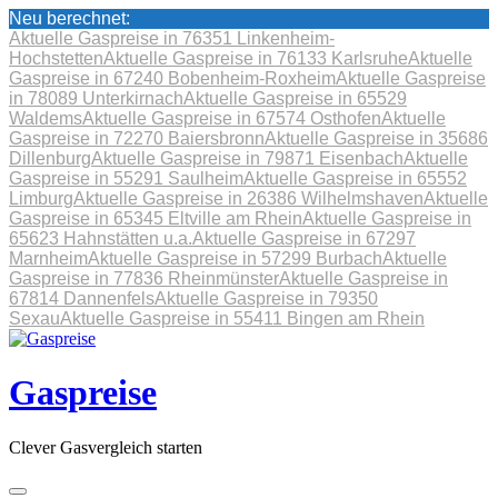
Neu berechnet:
Aktuelle Gaspreise in 76351 Linkenheim-
Hochstetten
Aktuelle Gaspreise in 76133 Karlsruhe
Aktuelle
Gaspreise in 67240 Bobenheim-Roxheim
Aktuelle Gaspreise
in 78089 Unterkirnach
Aktuelle Gaspreise in 65529
Waldems
Aktuelle Gaspreise in 67574 Osthofen
Aktuelle
Gaspreise in 72270 Baiersbronn
Aktuelle Gaspreise in 35686
Dillenburg
Aktuelle Gaspreise in 79871 Eisenbach
Aktuelle
Gaspreise in 55291 Saulheim
Aktuelle Gaspreise in 65552
Limburg
Aktuelle Gaspreise in 26386 Wilhelmshaven
Aktuelle
Gaspreise in 65345 Eltville am Rhein
Aktuelle Gaspreise in
65623 Hahnstätten u.a.
Aktuelle Gaspreise in 67297
Marnheim
Aktuelle Gaspreise in 57299 Burbach
Aktuelle
Gaspreise in 77836 Rheinmünster
Aktuelle Gaspreise in
67814 Dannenfels
Aktuelle Gaspreise in 79350
Sexau
Aktuelle Gaspreise in 55411 Bingen am Rhein
Skip
to
content
Gaspreise
Clever Gasvergleich starten