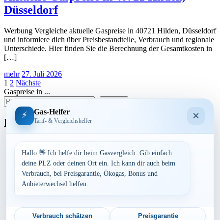
Düsseldorf
Werbung Vergleiche aktuelle Gaspreise in 40721 Hilden, Düsseldorf
und informiere dich über Preisbestandteile, Verbrauch und regionale
Unterschiede. Hier finden Sie die Berechnung der Gesamtkosten in
[…]
mehr
27. Juli 2026
Seitennummerierung
1
2
Nächste
Gaspreise in ...
der
suchen
Beiträge
Gas-Helfer
×
⚡
Bundesland
Tarif- & Vergleichshelfer
Baden-Württemberg
Bayern
Hallo 👋 Ich helfe dir beim Gasvergleich. Gib einfach
Berlin
deine PLZ oder deinen Ort ein. Ich kann dir auch beim
Brandenburg
Verbrauch, bei Preisgarantie, Ökogas, Bonus und
Bremen
Anbieterwechsel helfen.
Hamburg
Hessen
Mecklenburg-Vorpommern
Niedersachsen
Verbrauch schätzen
Preisgarantie