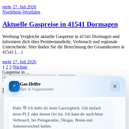
mehr
27. Juli 2026
Nordrhein-Westfalen
Aktuelle Gaspreise in 41541 Dormagen
Werbung Vergleiche aktuelle Gaspreise in 41541 Dormagen und
informiere dich über Preisbestandteile, Verbrauch und regionale
Unterschiede. Hier finden Sie die Berechnung der Gesamtkosten in
41541 […]
mehr
27. Juli 2026
Seitennummerierung
1
2
3
Nächste
Gaspreise in ...
der
suchen
Beiträge
Gas-Helfer
×
⚡
Bundesland
Tarif- & Vergleichshelfer
Baden-Württemberg
Bayern
Hallo 👋 Ich helfe dir beim Gasvergleich. Gib einfach
Berlin
deine PLZ oder deinen Ort ein. Ich kann dir auch beim
Brandenburg
Verbrauch, bei Preisgarantie, Ökogas, Bonus und
Bremen
Anbieterwechsel helfen.
Hamburg