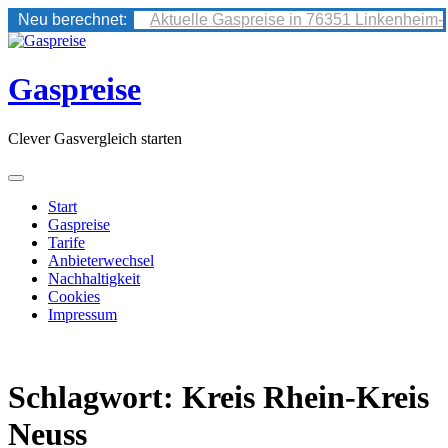
Neu berechnet:
Aktuelle Gaspreise in 76351 Linkenheim-
Skip
to
content
Gaspreise
Clever Gasvergleich starten
Start
Gaspreise
Tarife
Anbieterwechsel
Nachhaltigkeit
Cookies
Impressum
Schlagwort:
Kreis Rhein-Kreis
Neuss