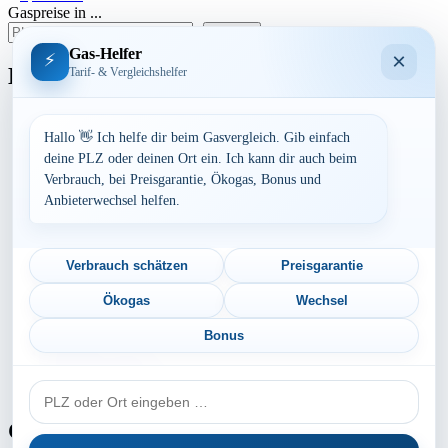
Gaspreise in ...
der
suchen
Beiträge
Gas-Helfer
×
⚡
Bundesland
Tarif- & Vergleichshelfer
Baden-Württemberg
Bayern
Hallo 👋 Ich helfe dir beim Gasvergleich. Gib einfach
Berlin
deine PLZ oder deinen Ort ein. Ich kann dir auch beim
Brandenburg
Verbrauch, bei Preisgarantie, Ökogas, Bonus und
Bremen
Anbieterwechsel helfen.
Hamburg
Hessen
Mecklenburg-Vorpommern
Niedersachsen
Verbrauch schätzen
Preisgarantie
Nordrhein-Westfalen
Rheinland-Pfalz
Ökogas
Wechsel
Saarland
Sachsen
Bonus
Sachsen-Anhalt
Schleswig-Holstein
PLZ
Thüringen
oder
Ort
Gaspreis-Explosion