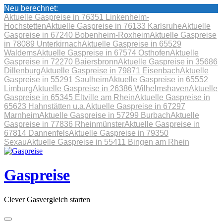
Neu berechnet:
Aktuelle Gaspreise in 76351 Linkenheim-
Hochstetten
Aktuelle Gaspreise in 76133 Karlsruhe
Aktuelle
Gaspreise in 67240 Bobenheim-Roxheim
Aktuelle Gaspreise
in 78089 Unterkirnach
Aktuelle Gaspreise in 65529
Waldems
Aktuelle Gaspreise in 67574 Osthofen
Aktuelle
Gaspreise in 72270 Baiersbronn
Aktuelle Gaspreise in 35686
Dillenburg
Aktuelle Gaspreise in 79871 Eisenbach
Aktuelle
Gaspreise in 55291 Saulheim
Aktuelle Gaspreise in 65552
Limburg
Aktuelle Gaspreise in 26386 Wilhelmshaven
Aktuelle
Gaspreise in 65345 Eltville am Rhein
Aktuelle Gaspreise in
65623 Hahnstätten u.a.
Aktuelle Gaspreise in 67297
Marnheim
Aktuelle Gaspreise in 57299 Burbach
Aktuelle
Gaspreise in 77836 Rheinmünster
Aktuelle Gaspreise in
67814 Dannenfels
Aktuelle Gaspreise in 79350
Sexau
Aktuelle Gaspreise in 55411 Bingen am Rhein
Skip
to
content
Gaspreise
Clever Gasvergleich starten