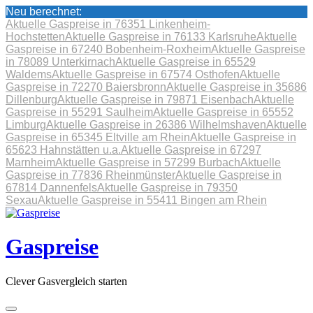
Neu berechnet:
Aktuelle Gaspreise in 76351 Linkenheim-
Hochstetten
Aktuelle Gaspreise in 76133 Karlsruhe
Aktuelle
Gaspreise in 67240 Bobenheim-Roxheim
Aktuelle Gaspreise
in 78089 Unterkirnach
Aktuelle Gaspreise in 65529
Waldems
Aktuelle Gaspreise in 67574 Osthofen
Aktuelle
Gaspreise in 72270 Baiersbronn
Aktuelle Gaspreise in 35686
Dillenburg
Aktuelle Gaspreise in 79871 Eisenbach
Aktuelle
Gaspreise in 55291 Saulheim
Aktuelle Gaspreise in 65552
Limburg
Aktuelle Gaspreise in 26386 Wilhelmshaven
Aktuelle
Gaspreise in 65345 Eltville am Rhein
Aktuelle Gaspreise in
65623 Hahnstätten u.a.
Aktuelle Gaspreise in 67297
Marnheim
Aktuelle Gaspreise in 57299 Burbach
Aktuelle
Gaspreise in 77836 Rheinmünster
Aktuelle Gaspreise in
67814 Dannenfels
Aktuelle Gaspreise in 79350
Sexau
Aktuelle Gaspreise in 55411 Bingen am Rhein
Skip
to
content
Gaspreise
Clever Gasvergleich starten