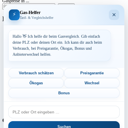
Gaspreise in ...
der
suchen
Beiträge
Gas-Helfer
×
⚡
Bundesland
Tarif- & Vergleichshelfer
Baden-Württemberg
Bayern
Hallo 👋 Ich helfe dir beim Gasvergleich. Gib einfach
Berlin
deine PLZ oder deinen Ort ein. Ich kann dir auch beim
Brandenburg
Verbrauch, bei Preisgarantie, Ökogas, Bonus und
Bremen
Anbieterwechsel helfen.
Hamburg
Hessen
Mecklenburg-Vorpommern
Niedersachsen
Verbrauch schätzen
Preisgarantie
Nordrhein-Westfalen
Rheinland-Pfalz
Ökogas
Wechsel
Saarland
Sachsen
Bonus
Sachsen-Anhalt
Schleswig-Holstein
PLZ
Thüringen
oder
Ort
Gaspreis-Explosion
Suchen