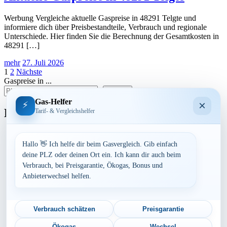
Werbung Vergleiche aktuelle Gaspreise in 48291 Telgte und
informiere dich über Preisbestandteile, Verbrauch und regionale
Unterschiede. Hier finden Sie die Berechnung der Gesamtkosten in
48291 […]
mehr
27. Juli 2026
Seitennummerierung
1
2
Nächste
Gaspreise in ...
der
suchen
Beiträge
Gas-Helfer
×
⚡
Bundesland
Tarif- & Vergleichshelfer
Baden-Württemberg
Bayern
Hallo 👋 Ich helfe dir beim Gasvergleich. Gib einfach
Berlin
deine PLZ oder deinen Ort ein. Ich kann dir auch beim
Brandenburg
Verbrauch, bei Preisgarantie, Ökogas, Bonus und
Bremen
Anbieterwechsel helfen.
Hamburg
Hessen
Mecklenburg-Vorpommern
Niedersachsen
Verbrauch schätzen
Preisgarantie
Nordrhein-Westfalen
Rheinland-Pfalz
Ökogas
Wechsel