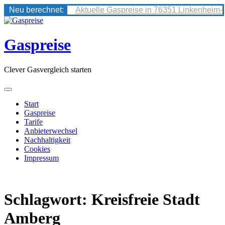
Neu berechnet:
Aktuelle Gaspreise in 76351 Linkenheim-
Skip
to
content
Gaspreise
Clever Gasvergleich starten
Start
Gaspreise
Tarife
Anbieterwechsel
Nachhaltigkeit
Cookies
Impressum
Schlagwort:
Kreisfreie Stadt
Amberg