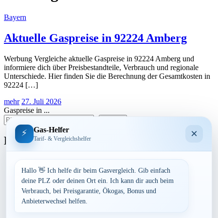
Bayern
Aktuelle Gaspreise in 92224 Amberg
Werbung Vergleiche aktuelle Gaspreise in 92224 Amberg und
informiere dich über Preisbestandteile, Verbrauch und regionale
Unterschiede. Hier finden Sie die Berechnung der Gesamtkosten in
92224 […]
mehr
27. Juli 2026
Gaspreise in ...
suchen
Gas-Helfer
×
⚡
Bundesland
Tarif- & Vergleichshelfer
Baden-Württemberg
Bayern
Hallo 👋 Ich helfe dir beim Gasvergleich. Gib einfach
Berlin
deine PLZ oder deinen Ort ein. Ich kann dir auch beim
Brandenburg
Verbrauch, bei Preisgarantie, Ökogas, Bonus und
Bremen
Anbieterwechsel helfen.
Hamburg
Hessen