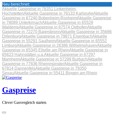
Neu berechnet:
Aktuelle Gaspreise in 76351 Linkenheim-
Hochstetten
Aktuelle Gaspreise in 76133 Karlsruhe
Aktuelle
Gaspreise in 67240 Bobenheim-Roxheim
Aktuelle Gaspreise
in 78089 Unterkirnach
Aktuelle Gaspreise in 65529
Waldems
Aktuelle Gaspreise in 67574 Osthofen
Aktuelle
Gaspreise in 72270 Baiersbronn
Aktuelle Gaspreise in 35686
Dillenburg
Aktuelle Gaspreise in 79871 Eisenbach
Aktuelle
Gaspreise in 55291 Saulheim
Aktuelle Gaspreise in 65552
Limburg
Aktuelle Gaspreise in 26386 Wilhelmshaven
Aktuelle
Gaspreise in 65345 Eltville am Rhein
Aktuelle Gaspreise in
65623 Hahnstätten u.a.
Aktuelle Gaspreise in 67297
Marnheim
Aktuelle Gaspreise in 57299 Burbach
Aktuelle
Gaspreise in 77836 Rheinmünster
Aktuelle Gaspreise in
67814 Dannenfels
Aktuelle Gaspreise in 79350
Sexau
Aktuelle Gaspreise in 55411 Bingen am Rhein
Skip
to
content
Gaspreise
Clever Gasvergleich starten