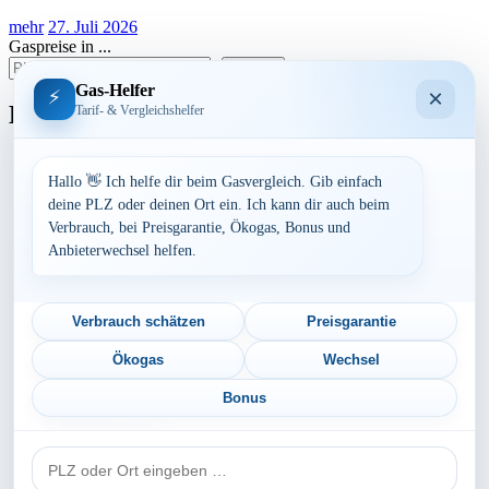
mehr
27. Juli 2026
Gaspreise in ...
suchen
Gas-Helfer
×
⚡
Bundesland
Tarif- & Vergleichshelfer
Baden-Württemberg
Bayern
Hallo 👋 Ich helfe dir beim Gasvergleich. Gib einfach
Berlin
deine PLZ oder deinen Ort ein. Ich kann dir auch beim
Brandenburg
Verbrauch, bei Preisgarantie, Ökogas, Bonus und
Bremen
Anbieterwechsel helfen.
Hamburg
Hessen
Mecklenburg-Vorpommern
Niedersachsen
Verbrauch schätzen
Preisgarantie
Nordrhein-Westfalen
Rheinland-Pfalz
Ökogas
Wechsel
Saarland
Sachsen
Bonus
Sachsen-Anhalt
Schleswig-Holstein
PLZ
Thüringen
oder