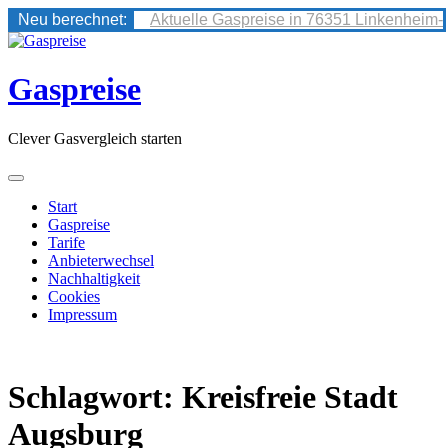
Neu berechnet:
Aktuelle Gaspreise in 76351 Linkenheim-
Skip
to
content
Gaspreise
Clever Gasvergleich starten
Start
Gaspreise
Tarife
Anbieterwechsel
Nachhaltigkeit
Cookies
Impressum
Schlagwort:
Kreisfreie Stadt
Augsburg