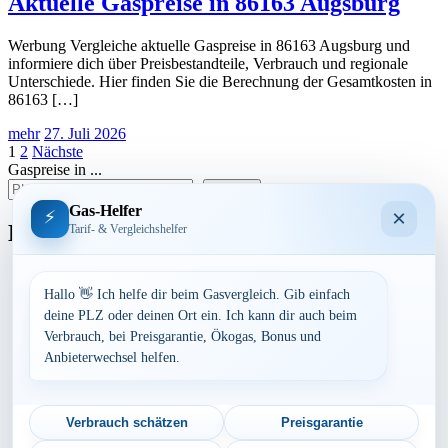
Aktuelle Gaspreise in 86163 Augsburg
Werbung Vergleiche aktuelle Gaspreise in 86163 Augsburg und
informiere dich über Preisbestandteile, Verbrauch und regionale
Unterschiede. Hier finden Sie die Berechnung der Gesamtkosten in
86163 […]
mehr
27. Juli 2026
Seitennummerierung
1
2
Nächste
Gaspreise in ...
der
suchen
Beiträge
Gas-Helfer
×
⚡
Bundesland
Tarif- & Vergleichshelfer
Baden-Württemberg
Bayern
Hallo 👋 Ich helfe dir beim Gasvergleich. Gib einfach
Berlin
deine PLZ oder deinen Ort ein. Ich kann dir auch beim
Brandenburg
Verbrauch, bei Preisgarantie, Ökogas, Bonus und
Bremen
Anbieterwechsel helfen.
Hamburg
Hessen
Mecklenburg-Vorpommern
Niedersachsen
Verbrauch schätzen
Preisgarantie
Nordrhein-Westfalen