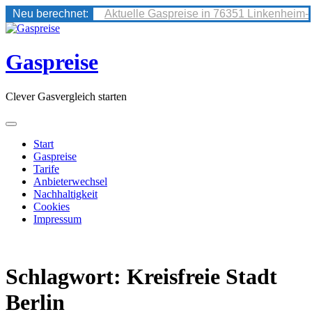
Neu berechnet:
Aktuelle Gaspreise in 76351 Linkenheim-
Skip
to
content
Gaspreise
Clever Gasvergleich starten
Start
Gaspreise
Tarife
Anbieterwechsel
Nachhaltigkeit
Cookies
Impressum
Schlagwort:
Kreisfreie Stadt
Berlin