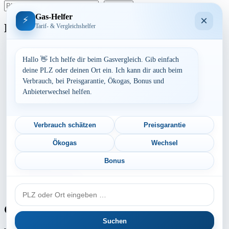
der
suchen
Beiträge
Gas-Helfer
×
⚡
Bundesland
Tarif- & Vergleichshelfer
Baden-Württemberg
Bayern
Hallo 👋 Ich helfe dir beim Gasvergleich. Gib einfach
Berlin
deine PLZ oder deinen Ort ein. Ich kann dir auch beim
Brandenburg
Verbrauch, bei Preisgarantie, Ökogas, Bonus und
Bremen
Anbieterwechsel helfen.
Hamburg
Hessen
Mecklenburg-Vorpommern
Niedersachsen
Verbrauch schätzen
Preisgarantie
Nordrhein-Westfalen
Rheinland-Pfalz
Ökogas
Wechsel
Saarland
Sachsen
Bonus
Sachsen-Anhalt
Schleswig-Holstein
PLZ
Thüringen
oder
Ort
Gaspreis-Explosion
Suchen