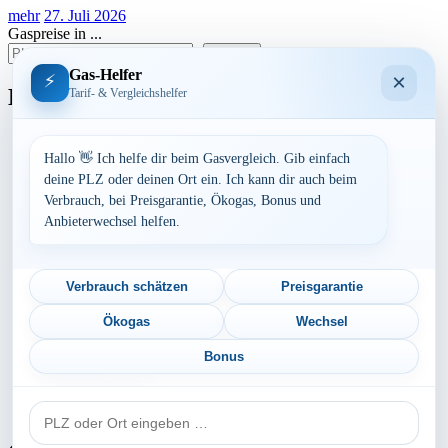
mehr
27. Juli 2026
Gaspreise in ...
suchen
Gas-Helfer
×
⚡
Bundesland
Tarif- & Vergleichshelfer
Baden-Württemberg
Bayern
Hallo 👋 Ich helfe dir beim Gasvergleich. Gib einfach
Berlin
deine PLZ oder deinen Ort ein. Ich kann dir auch beim
Brandenburg
Verbrauch, bei Preisgarantie, Ökogas, Bonus und
Bremen
Anbieterwechsel helfen.
Hamburg
Hessen
Mecklenburg-Vorpommern
Niedersachsen
Verbrauch schätzen
Preisgarantie
Nordrhein-Westfalen
Rheinland-Pfalz
Ökogas
Wechsel
Saarland
Sachsen
Bonus
Sachsen-Anhalt
Schleswig-Holstein
PLZ
Thüringen
oder
Ort