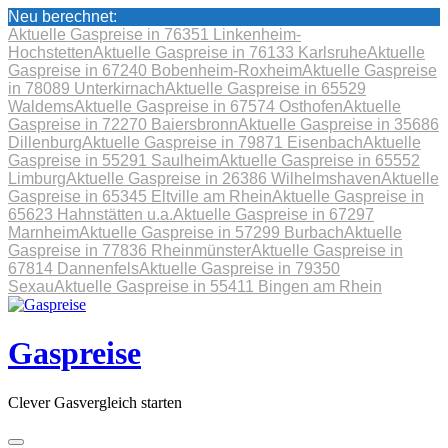
Neu berechnet:
Aktuelle Gaspreise in 76351 Linkenheim-
Hochstetten
Aktuelle Gaspreise in 76133 Karlsruhe
Aktuelle
Gaspreise in 67240 Bobenheim-Roxheim
Aktuelle Gaspreise
in 78089 Unterkirnach
Aktuelle Gaspreise in 65529
Waldems
Aktuelle Gaspreise in 67574 Osthofen
Aktuelle
Gaspreise in 72270 Baiersbronn
Aktuelle Gaspreise in 35686
Dillenburg
Aktuelle Gaspreise in 79871 Eisenbach
Aktuelle
Gaspreise in 55291 Saulheim
Aktuelle Gaspreise in 65552
Limburg
Aktuelle Gaspreise in 26386 Wilhelmshaven
Aktuelle
Gaspreise in 65345 Eltville am Rhein
Aktuelle Gaspreise in
65623 Hahnstätten u.a.
Aktuelle Gaspreise in 67297
Marnheim
Aktuelle Gaspreise in 57299 Burbach
Aktuelle
Gaspreise in 77836 Rheinmünster
Aktuelle Gaspreise in
67814 Dannenfels
Aktuelle Gaspreise in 79350
Sexau
Aktuelle Gaspreise in 55411 Bingen am Rhein
Skip
to
content
Gaspreise
Clever Gasvergleich starten