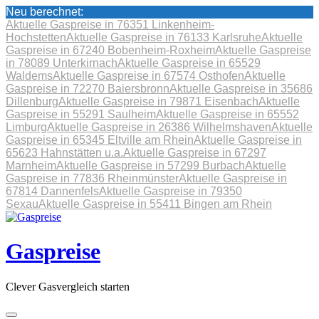
Neu berechnet:
Aktuelle Gaspreise in 76351 Linkenheim-
Hochstetten
Aktuelle Gaspreise in 76133 Karlsruhe
Aktuelle
Gaspreise in 67240 Bobenheim-Roxheim
Aktuelle Gaspreise
in 78089 Unterkirnach
Aktuelle Gaspreise in 65529
Waldems
Aktuelle Gaspreise in 67574 Osthofen
Aktuelle
Gaspreise in 72270 Baiersbronn
Aktuelle Gaspreise in 35686
Dillenburg
Aktuelle Gaspreise in 79871 Eisenbach
Aktuelle
Gaspreise in 55291 Saulheim
Aktuelle Gaspreise in 65552
Limburg
Aktuelle Gaspreise in 26386 Wilhelmshaven
Aktuelle
Gaspreise in 65345 Eltville am Rhein
Aktuelle Gaspreise in
65623 Hahnstätten u.a.
Aktuelle Gaspreise in 67297
Marnheim
Aktuelle Gaspreise in 57299 Burbach
Aktuelle
Gaspreise in 77836 Rheinmünster
Aktuelle Gaspreise in
67814 Dannenfels
Aktuelle Gaspreise in 79350
Sexau
Aktuelle Gaspreise in 55411 Bingen am Rhein
Skip
to
content
Gaspreise
Clever Gasvergleich starten