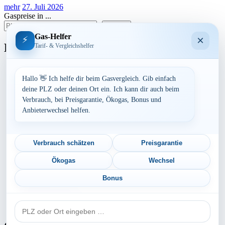
mehr
27. Juli 2026
Gaspreise in ...
suchen
Gas-Helfer
×
⚡
Bundesland
Tarif- & Vergleichshelfer
Baden-Württemberg
Bayern
Hallo 👋 Ich helfe dir beim Gasvergleich. Gib einfach
Berlin
deine PLZ oder deinen Ort ein. Ich kann dir auch beim
Brandenburg
Verbrauch, bei Preisgarantie, Ökogas, Bonus und
Bremen
Anbieterwechsel helfen.
Hamburg
Hessen
Mecklenburg-Vorpommern
Niedersachsen
Verbrauch schätzen
Preisgarantie
Nordrhein-Westfalen
Rheinland-Pfalz
Ökogas
Wechsel
Saarland
Sachsen
Bonus
Sachsen-Anhalt
Schleswig-Holstein
PLZ
Thüringen
oder
Ort