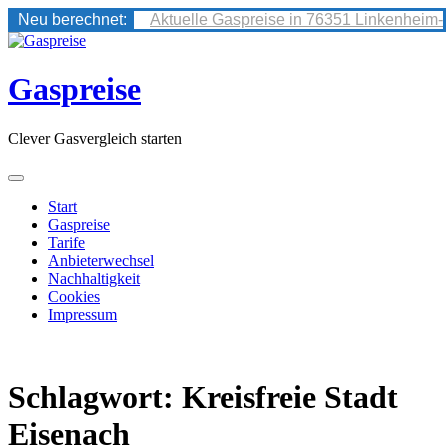
Neu berechnet:
Aktuelle Gaspreise in 76351 Linkenheim-
Skip
to
content
Gaspreise
Clever Gasvergleich starten
Start
Gaspreise
Tarife
Anbieterwechsel
Nachhaltigkeit
Cookies
Impressum
Schlagwort:
Kreisfreie Stadt
Eisenach