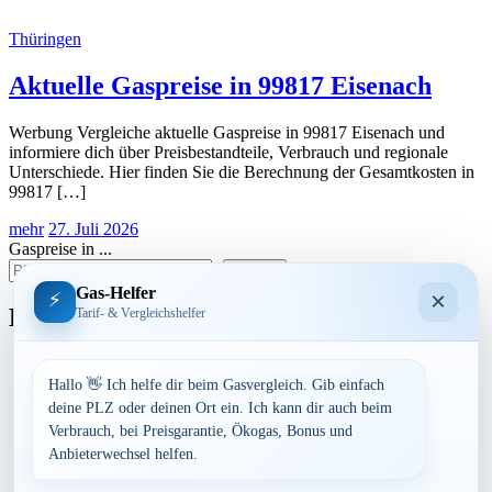
Thüringen
Aktuelle Gaspreise in 99817 Eisenach
Werbung Vergleiche aktuelle Gaspreise in 99817 Eisenach und
informiere dich über Preisbestandteile, Verbrauch und regionale
Unterschiede. Hier finden Sie die Berechnung der Gesamtkosten in
99817 […]
mehr
27. Juli 2026
Gaspreise in ...
suchen
Gas-Helfer
×
⚡
Bundesland
Tarif- & Vergleichshelfer
Baden-Württemberg
Bayern
Hallo 👋 Ich helfe dir beim Gasvergleich. Gib einfach
Berlin
deine PLZ oder deinen Ort ein. Ich kann dir auch beim
Brandenburg
Verbrauch, bei Preisgarantie, Ökogas, Bonus und
Bremen
Anbieterwechsel helfen.
Hamburg
Hessen