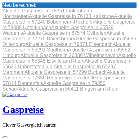
Neu berechnet:
Aktuelle Gaspreise in 76351 Linkenheim-
Hochstetten
Aktuelle Gaspreise in 76133 Karlsruhe
Aktuelle
Gaspreise in 67240 Bobenheim-Roxheim
Aktuelle Gaspreise
in 78089 Unterkirnach
Aktuelle Gaspreise in 65529
Waldems
Aktuelle Gaspreise in 67574 Osthofen
Aktuelle
Gaspreise in 72270 Baiersbronn
Aktuelle Gaspreise in 35686
Dillenburg
Aktuelle Gaspreise in 79871 Eisenbach
Aktuelle
Gaspreise in 55291 Saulheim
Aktuelle Gaspreise in 65552
Limburg
Aktuelle Gaspreise in 26386 Wilhelmshaven
Aktuelle
Gaspreise in 65345 Eltville am Rhein
Aktuelle Gaspreise in
65623 Hahnstätten u.a.
Aktuelle Gaspreise in 67297
Marnheim
Aktuelle Gaspreise in 57299 Burbach
Aktuelle
Gaspreise in 77836 Rheinmünster
Aktuelle Gaspreise in
67814 Dannenfels
Aktuelle Gaspreise in 79350
Sexau
Aktuelle Gaspreise in 55411 Bingen am Rhein
Skip
to
content
Gaspreise
Clever Gasvergleich starten