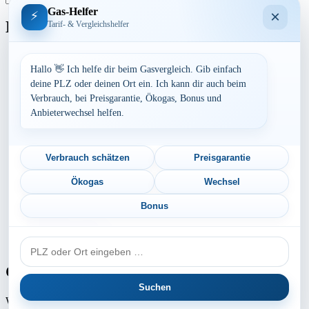
Gas-Helfer
×
⚡
Bundesland
Tarif- & Vergleichshelfer
Baden-Württemberg
Bayern
Hallo 👋 Ich helfe dir beim Gasvergleich. Gib einfach
Berlin
deine PLZ oder deinen Ort ein. Ich kann dir auch beim
Brandenburg
Verbrauch, bei Preisgarantie, Ökogas, Bonus und
Bremen
Anbieterwechsel helfen.
Hamburg
Hessen
Mecklenburg-Vorpommern
Niedersachsen
Verbrauch schätzen
Preisgarantie
Nordrhein-Westfalen
Rheinland-Pfalz
Ökogas
Wechsel
Saarland
Sachsen
Bonus
Sachsen-Anhalt
Schleswig-Holstein
PLZ
Thüringen
oder
Ort
Gaspreis-Explosion
Suchen
Wie die Medien aktuell berichten, erwartet
Millionen von