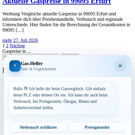
Aktuelle Gaspreise in 99095 Erfurt
Werbung Vergleiche aktuelle Gaspreise in 99095 Erfurt und
informiere dich über Preisbestandteile, Verbrauch und regionale
Unterschiede. Hier finden Sie die Berechnung der Gesamtkosten in
99095 […]
mehr
27. Juli 2026
Seitennummerierung
1
2
Nächste
Gaspreise in ...
der
suchen
Beiträge
Gas-Helfer
×
⚡
Bundesland
Tarif- & Vergleichshelfer
Baden-Württemberg
Bayern
Hallo 👋 Ich helfe dir beim Gasvergleich. Gib einfach
Berlin
deine PLZ oder deinen Ort ein. Ich kann dir auch beim
Brandenburg
Verbrauch, bei Preisgarantie, Ökogas, Bonus und
Bremen
Anbieterwechsel helfen.
Hamburg
Hessen
Mecklenburg-Vorpommern
Niedersachsen
Verbrauch schätzen
Preisgarantie
Nordrhein-Westfalen