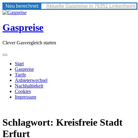
Neu berechnet:
Aktuelle Gaspreise in 76351 Linkenheim-
Skip
to
content
Gaspreise
Clever Gasvergleich starten
Start
Gaspreise
Tarife
Anbieterwechsel
Nachhaltigkeit
Cookies
Impressum
Schlagwort:
Kreisfreie Stadt
Erfurt