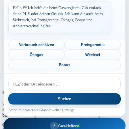
Baden-Württemberg
Bayern
Hallo 👋 Ich helfe dir beim Gasvergleich. Gib einfach
Berlin
deine PLZ oder deinen Ort ein. Ich kann dir auch beim
Brandenburg
Verbrauch, bei Preisgarantie, Ökogas, Bonus und
Bremen
Anbieterwechsel helfen.
Hamburg
Hessen
Mecklenburg-Vorpommern
Niedersachsen
Verbrauch schätzen
Preisgarantie
Nordrhein-Westfalen
Rheinland-Pfalz
Ökogas
Wechsel
Saarland
Sachsen
Bonus
Sachsen-Anhalt
Schleswig-Holstein
PLZ
Thüringen
oder
Ort
Gaspreis-Explosion
Suchen
Wie die Medien aktuell berichten, erwartet
Millionen von
Gaskunden
ein absoluter
Preisschock
. Die
Gaspreise
können um
Schnell zur passenden Gasseite – ohne Umwege.
bis zu
100 % steigen
! Schuld daran sind die Netzentgelte.
Copyright ©2025 by Intermedia GAS | Theme Marsh Blog by
⚡
Gas-Helfer