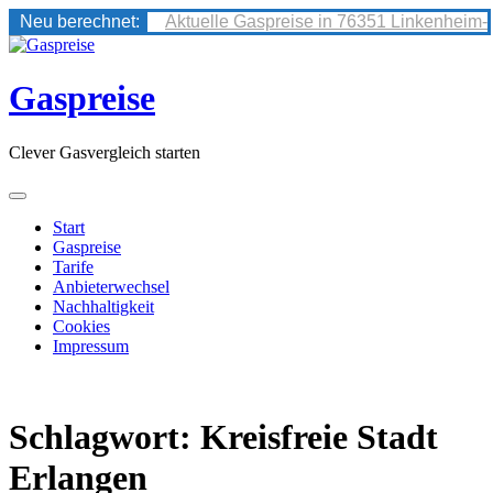
Neu berechnet:
Aktuelle Gaspreise in 76351 Linkenheim-
Skip
to
content
Gaspreise
Clever Gasvergleich starten
Start
Gaspreise
Tarife
Anbieterwechsel
Nachhaltigkeit
Cookies
Impressum
Schlagwort:
Kreisfreie Stadt
Erlangen