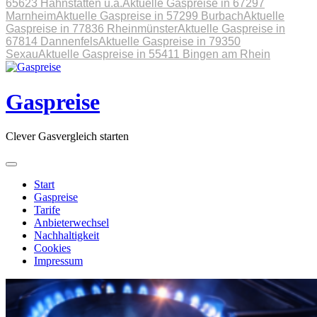
65623 Hahnstätten u.a.
Aktuelle Gaspreise in 67297
Marnheim
Aktuelle Gaspreise in 57299 Burbach
Aktuelle
Gaspreise in 77836 Rheinmünster
Aktuelle Gaspreise in
67814 Dannenfels
Aktuelle Gaspreise in 79350
Sexau
Aktuelle Gaspreise in 55411 Bingen am Rhein
Skip
to
content
Gaspreise
Clever Gasvergleich starten
Start
Gaspreise
Tarife
Anbieterwechsel
Nachhaltigkeit
Cookies
Impressum