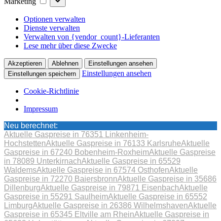
Marketing
Optionen verwalten
Dienste verwalten
Verwalten von {vendor_count}-Lieferanten
Lese mehr über diese Zwecke
Akzeptieren
Ablehnen
Einstellungen ansehen
Einstellungen ansehen
Einstellungen speichern
Cookie-Richtlinie
Impressum
Neu berechnet:
Aktuelle Gaspreise in 76351 Linkenheim-
Hochstetten
Aktuelle Gaspreise in 76133 Karlsruhe
Aktuelle
Gaspreise in 67240 Bobenheim-Roxheim
Aktuelle Gaspreise
in 78089 Unterkirnach
Aktuelle Gaspreise in 65529
Waldems
Aktuelle Gaspreise in 67574 Osthofen
Aktuelle
Gaspreise in 72270 Baiersbronn
Aktuelle Gaspreise in 35686
Dillenburg
Aktuelle Gaspreise in 79871 Eisenbach
Aktuelle
Gaspreise in 55291 Saulheim
Aktuelle Gaspreise in 65552
Limburg
Aktuelle Gaspreise in 26386 Wilhelmshaven
Aktuelle
Gaspreise in 65345 Eltville am Rhein
Aktuelle Gaspreise in