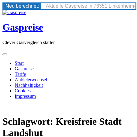
Neu berechnet:
Aktuelle Gaspreise in 76351 Linkenheim-
Skip
to
content
Gaspreise
Clever Gasvergleich starten
Start
Gaspreise
Tarife
Anbieterwechsel
Nachhaltigkeit
Cookies
Impressum
Schlagwort:
Kreisfreie Stadt
Landshut