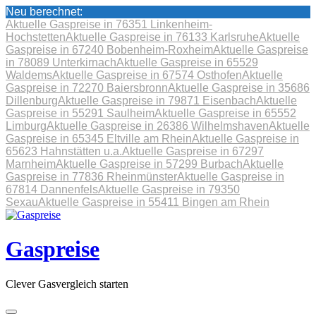
Neu berechnet:
Aktuelle Gaspreise in 76351 Linkenheim-
Hochstetten
Aktuelle Gaspreise in 76133 Karlsruhe
Aktuelle
Gaspreise in 67240 Bobenheim-Roxheim
Aktuelle Gaspreise
in 78089 Unterkirnach
Aktuelle Gaspreise in 65529
Waldems
Aktuelle Gaspreise in 67574 Osthofen
Aktuelle
Gaspreise in 72270 Baiersbronn
Aktuelle Gaspreise in 35686
Dillenburg
Aktuelle Gaspreise in 79871 Eisenbach
Aktuelle
Gaspreise in 55291 Saulheim
Aktuelle Gaspreise in 65552
Limburg
Aktuelle Gaspreise in 26386 Wilhelmshaven
Aktuelle
Gaspreise in 65345 Eltville am Rhein
Aktuelle Gaspreise in
65623 Hahnstätten u.a.
Aktuelle Gaspreise in 67297
Marnheim
Aktuelle Gaspreise in 57299 Burbach
Aktuelle
Gaspreise in 77836 Rheinmünster
Aktuelle Gaspreise in
67814 Dannenfels
Aktuelle Gaspreise in 79350
Sexau
Aktuelle Gaspreise in 55411 Bingen am Rhein
Skip
to
content
Gaspreise
Clever Gasvergleich starten