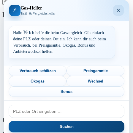
suchen
Beiträge
Gas-Helfer
×
⚡
Bundesland
Tarif- & Vergleichshelfer
Baden-Württemberg
Bayern
Hallo 👋 Ich helfe dir beim Gasvergleich. Gib einfach
Berlin
deine PLZ oder deinen Ort ein. Ich kann dir auch beim
Brandenburg
Verbrauch, bei Preisgarantie, Ökogas, Bonus und
Bremen
Anbieterwechsel helfen.
Hamburg
Hessen
Mecklenburg-Vorpommern
Niedersachsen
Verbrauch schätzen
Preisgarantie
Nordrhein-Westfalen
Rheinland-Pfalz
Ökogas
Wechsel
Saarland
Sachsen
Bonus
Sachsen-Anhalt
Schleswig-Holstein
PLZ
Thüringen
oder
Ort
Gaspreis-Explosion
Suchen
Wie die Medien aktuell berichten, erwartet
Millionen von