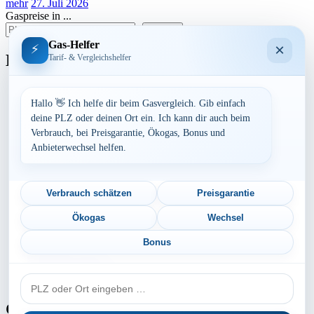
mehr
27. Juli 2026
Gaspreise in ...
suchen
Gas-Helfer
×
⚡
Bundesland
Tarif- & Vergleichshelfer
Baden-Württemberg
Bayern
Hallo 👋 Ich helfe dir beim Gasvergleich. Gib einfach
Berlin
deine PLZ oder deinen Ort ein. Ich kann dir auch beim
Brandenburg
Verbrauch, bei Preisgarantie, Ökogas, Bonus und
Bremen
Anbieterwechsel helfen.
Hamburg
Hessen
Mecklenburg-Vorpommern
Niedersachsen
Verbrauch schätzen
Preisgarantie
Nordrhein-Westfalen
Rheinland-Pfalz
Ökogas
Wechsel
Saarland
Sachsen
Bonus
Sachsen-Anhalt
Schleswig-Holstein
PLZ
Thüringen
oder
Ort
Gaspreis-Explosion