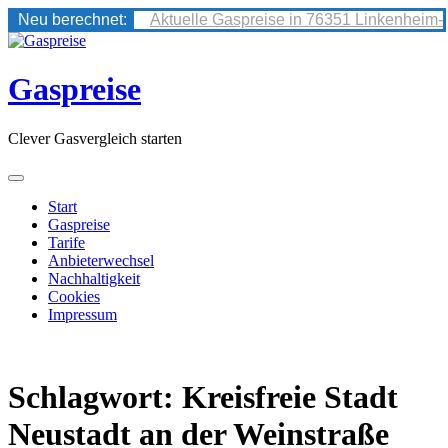
Neu berechnet:
Aktuelle Gaspreise in 76351 Linkenheim-
Skip
to
content
Gaspreise
Clever Gasvergleich starten
Start
Gaspreise
Tarife
Anbieterwechsel
Nachhaltigkeit
Cookies
Impressum
Schlagwort:
Kreisfreie Stadt
Neustadt an der Weinstraße