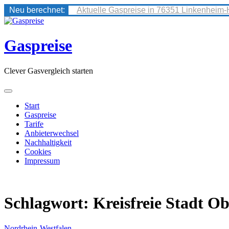
Neu berechnet:
Aktuelle Gaspreise in 76351 Linkenheim-
Skip
to
content
Gaspreise
Clever Gasvergleich starten
Start
Gaspreise
Tarife
Anbieterwechsel
Nachhaltigkeit
Cookies
Impressum
Schlagwort:
Kreisfreie Stadt O
Nordrhein-Westfalen