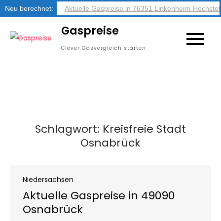
Neu berechnet:
Aktuelle Gaspreise in 76351 Linkenheim-Hochstet
Skip
Gaspreise
to
Clever Gasvergleich starten
content
Schlagwort:
Kreisfreie Stadt
Osnabrück
Niedersachsen
Aktuelle Gaspreise in 49090
Osnabrück