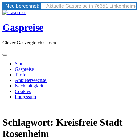
Neu berechnet:
Aktuelle Gaspreise in 76351 Linkenheim-
Skip
to
content
Gaspreise
Clever Gasvergleich starten
Start
Gaspreise
Tarife
Anbieterwechsel
Nachhaltigkeit
Cookies
Impressum
Schlagwort:
Kreisfreie Stadt
Rosenheim