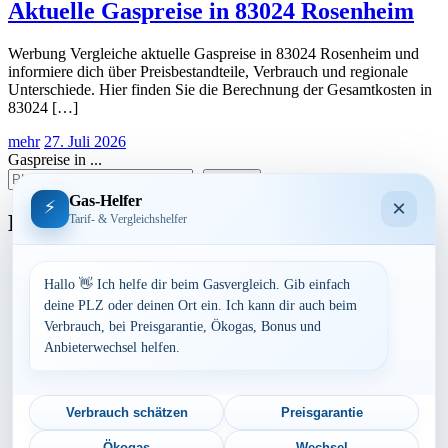
Aktuelle Gaspreise in 83024 Rosenheim
Werbung Vergleiche aktuelle Gaspreise in 83024 Rosenheim und
informiere dich über Preisbestandteile, Verbrauch und regionale
Unterschiede. Hier finden Sie die Berechnung der Gesamtkosten in
83024 […]
mehr
27. Juli 2026
Gaspreise in ...
suchen
Gas-Helfer
×
⚡
Bundesland
Tarif- & Vergleichshelfer
Baden-Württemberg
Bayern
Hallo 👋 Ich helfe dir beim Gasvergleich. Gib einfach
Berlin
deine PLZ oder deinen Ort ein. Ich kann dir auch beim
Brandenburg
Verbrauch, bei Preisgarantie, Ökogas, Bonus und
Bremen
Anbieterwechsel helfen.
Hamburg
Hessen
Mecklenburg-Vorpommern
Niedersachsen
Verbrauch schätzen
Preisgarantie
Nordrhein-Westfalen
Rheinland-Pfalz
Ökogas
Wechsel