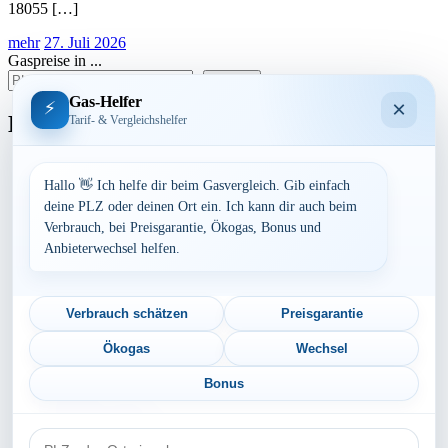
18055 […]
mehr
27. Juli 2026
Gaspreise in ...
suchen
Gas-Helfer
×
⚡
Bundesland
Tarif- & Vergleichshelfer
Baden-Württemberg
Bayern
Hallo 👋 Ich helfe dir beim Gasvergleich. Gib einfach
Berlin
deine PLZ oder deinen Ort ein. Ich kann dir auch beim
Brandenburg
Verbrauch, bei Preisgarantie, Ökogas, Bonus und
Bremen
Anbieterwechsel helfen.
Hamburg
Hessen
Mecklenburg-Vorpommern
Niedersachsen
Verbrauch schätzen
Preisgarantie
Nordrhein-Westfalen
Rheinland-Pfalz
Ökogas
Wechsel
Saarland
Sachsen
Bonus
Sachsen-Anhalt
Schleswig-Holstein
PLZ
Thüringen