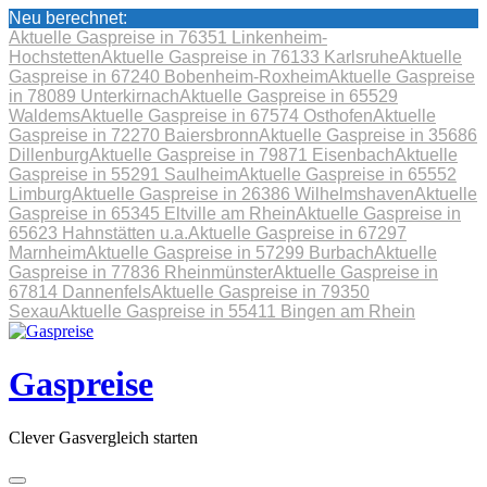
Neu berechnet:
Aktuelle Gaspreise in 76351 Linkenheim-
Hochstetten
Aktuelle Gaspreise in 76133 Karlsruhe
Aktuelle
Gaspreise in 67240 Bobenheim-Roxheim
Aktuelle Gaspreise
in 78089 Unterkirnach
Aktuelle Gaspreise in 65529
Waldems
Aktuelle Gaspreise in 67574 Osthofen
Aktuelle
Gaspreise in 72270 Baiersbronn
Aktuelle Gaspreise in 35686
Dillenburg
Aktuelle Gaspreise in 79871 Eisenbach
Aktuelle
Gaspreise in 55291 Saulheim
Aktuelle Gaspreise in 65552
Limburg
Aktuelle Gaspreise in 26386 Wilhelmshaven
Aktuelle
Gaspreise in 65345 Eltville am Rhein
Aktuelle Gaspreise in
65623 Hahnstätten u.a.
Aktuelle Gaspreise in 67297
Marnheim
Aktuelle Gaspreise in 57299 Burbach
Aktuelle
Gaspreise in 77836 Rheinmünster
Aktuelle Gaspreise in
67814 Dannenfels
Aktuelle Gaspreise in 79350
Sexau
Aktuelle Gaspreise in 55411 Bingen am Rhein
Skip
to
content
Gaspreise
Clever Gasvergleich starten