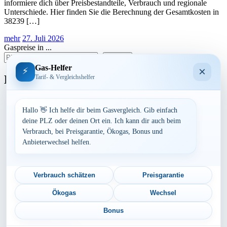
informiere dich über Preisbestandteile, Verbrauch und regionale
Unterschiede. Hier finden Sie die Berechnung der Gesamtkosten in
38239 […]
mehr
27. Juli 2026
Gaspreise in ...
suchen
Gas-Helfer
×
⚡
Bundesland
Tarif- & Vergleichshelfer
Baden-Württemberg
Bayern
Hallo 👋 Ich helfe dir beim Gasvergleich. Gib einfach
Berlin
deine PLZ oder deinen Ort ein. Ich kann dir auch beim
Brandenburg
Verbrauch, bei Preisgarantie, Ökogas, Bonus und
Bremen
Anbieterwechsel helfen.
Hamburg
Hessen
Mecklenburg-Vorpommern
Niedersachsen
Verbrauch schätzen
Preisgarantie
Nordrhein-Westfalen
Rheinland-Pfalz
Ökogas
Wechsel
Saarland
Sachsen
Bonus
Sachsen-Anhalt