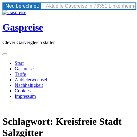
Neu berechnet:
Aktuelle Gaspreise in 76351 Linkenheim-
Skip
to
content
Gaspreise
Clever Gasvergleich starten
Start
Gaspreise
Tarife
Anbieterwechsel
Nachhaltigkeit
Cookies
Impressum
Schlagwort:
Kreisfreie Stadt
Salzgitter