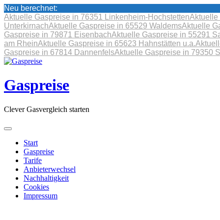
Neu berechnet:
Aktuelle Gaspreise in 76351 Linkenheim-Hochstetten
Aktuelle
Unterkirnach
Aktuelle Gaspreise in 65529 Waldems
Aktuelle G
Gaspreise in 79871 Eisenbach
Aktuelle Gaspreise in 55291 S
am Rhein
Aktuelle Gaspreise in 65623 Hahnstätten u.a.
Aktuel
Gaspreise in 67814 Dannenfels
Aktuelle Gaspreise in 79350 
Skip
to
content
Gaspreise
Clever Gasvergleich starten
Start
Gaspreise
Tarife
Anbieterwechsel
Nachhaltigkeit
Cookies
Impressum