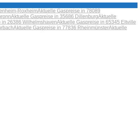
obenheim-Roxheim
Aktuelle Gaspreise in 78089
bronn
Aktuelle Gaspreise in 35686 Dillenburg
Aktuelle
e in 26386 Wilhelmshaven
Aktuelle Gaspreise in 65345 Eltville
urbach
Aktuelle Gaspreise in 77836 Rheinmünster
Aktuelle