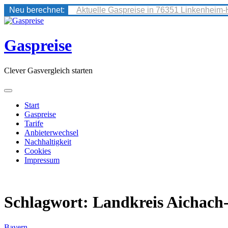
Neu berechnet:
Aktuelle Gaspreise in 76351 Linkenheim-
Skip
to
content
Gaspreise
Clever Gasvergleich starten
Start
Gaspreise
Tarife
Anbieterwechsel
Nachhaltigkeit
Cookies
Impressum
Schlagwort:
Landkreis Aichach
Bayern