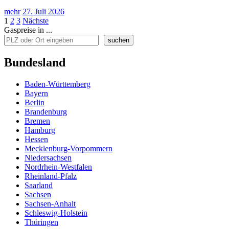
mehr
27. Juli 2026
Seitennummerierung
1
2
3
Nächste
Gaspreise in ...
der
suchen
Beiträge
Bundesland
Baden-Württemberg
Bayern
Berlin
Brandenburg
Bremen
Hamburg
Hessen
Mecklenburg-Vorpommern
Niedersachsen
Nordrhein-Westfalen
Rheinland-Pfalz
Saarland
Sachsen
Sachsen-Anhalt
Schleswig-Holstein
Thüringen