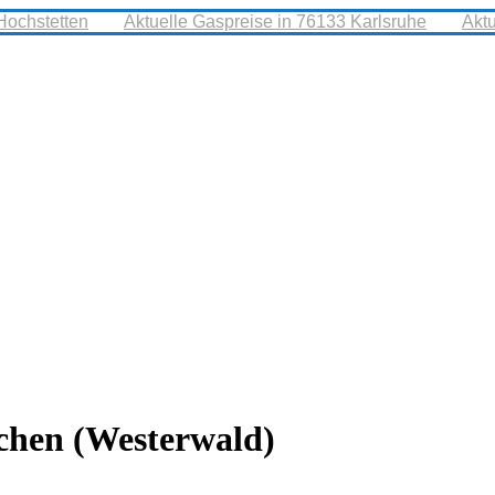
Hochstetten
Aktuelle Gaspreise in 76133 Karlsruhe
Akt
chen (Westerwald)