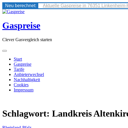
Neu berechnet:
Aktuelle Gaspreise in 76351 Linkenheim-
Skip
to
content
Gaspreise
Clever Gasvergleich starten
Start
Gaspreise
Tarife
Anbieterwechsel
Nachhaltigkeit
Cookies
Impressum
Schlagwort:
Landkreis Altenkir
Rheinland-Pfalz