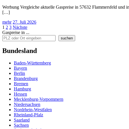
Werbung Vergleiche aktuelle Gaspreise in 57632 Flammersfeld und in
[…]
mehr
27. Juli 2026
Seitennummerierung
1
2
3
Nächste
Gaspreise in ...
der
suchen
Beiträge
Bundesland
Baden-Württemberg
Bayern
Berlin
Brandenburg
Bremen
Hamburg
Hessen
Mecklenburg-Vorpommern
Niedersachsen
Nordrhein-Westfalen
Rheinland-Pfalz
Saarland
Sachsen