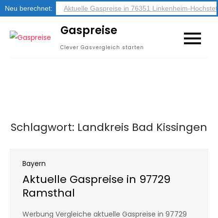
Neu berechnet:
Aktuelle Gaspreise in 76351 Linkenheim-Hochstet
Skip
Gaspreise
to
Clever Gasvergleich starten
content
Schlagwort:
Landkreis Bad Kissingen
Bayern
Aktuelle Gaspreise in 97729
Ramsthal
Werbung Vergleiche aktuelle Gaspreise in 97729