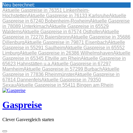
Neu berechnet:
Aktuelle Gaspreise in 76351 Linkenheim-
Hochstetten
Aktuelle Gaspreise in 76133 Karlsruhe
Aktuelle
Gaspreise in 67240 Bobenheim-Roxheim
Aktuelle Gaspreise
in 78089 Unterkirnach
Aktuelle Gaspreise in 65529
Waldems
Aktuelle Gaspreise in 67574 Osthofen
Aktuelle
Gaspreise in 72270 Baiersbronn
Aktuelle Gaspreise in 35686
Dillenburg
Aktuelle Gaspreise in 79871 Eisenbach
Aktuelle
Gaspreise in 55291 Saulheim
Aktuelle Gaspreise in 65552
Limburg
Aktuelle Gaspreise in 26386 Wilhelmshaven
Aktuelle
Gaspreise in 65345 Eltville am Rhein
Aktuelle Gaspreise in
65623 Hahnstätten u.a.
Aktuelle Gaspreise in 67297
Marnheim
Aktuelle Gaspreise in 57299 Burbach
Aktuelle
Gaspreise in 77836 Rheinmünster
Aktuelle Gaspreise in
67814 Dannenfels
Aktuelle Gaspreise in 79350
Sexau
Aktuelle Gaspreise in 55411 Bingen am Rhein
Skip
to
content
Gaspreise
Clever Gasvergleich starten