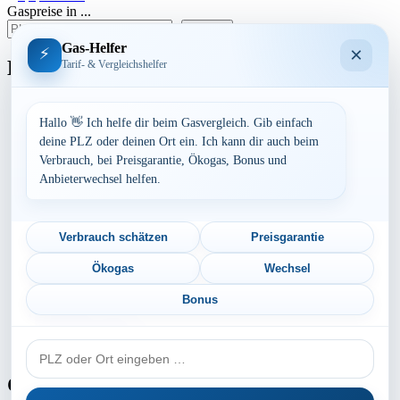
Gaspreise in ...
der
suchen
Beiträge
Gas-Helfer
×
⚡
Bundesland
Tarif- & Vergleichshelfer
Baden-Württemberg
Bayern
Hallo 👋 Ich helfe dir beim Gasvergleich. Gib einfach
Berlin
deine PLZ oder deinen Ort ein. Ich kann dir auch beim
Brandenburg
Verbrauch, bei Preisgarantie, Ökogas, Bonus und
Bremen
Anbieterwechsel helfen.
Hamburg
Hessen
Mecklenburg-Vorpommern
Niedersachsen
Verbrauch schätzen
Preisgarantie
Nordrhein-Westfalen
Rheinland-Pfalz
Ökogas
Wechsel
Saarland
Sachsen
Bonus
Sachsen-Anhalt
Schleswig-Holstein
PLZ
Thüringen
oder
Ort
Gaspreis-Explosion