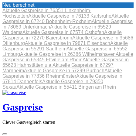
Neu berechnet:
Aktuelle Gaspreise in 76351 Linkenheim-
Hochstetten
Aktuelle Gaspreise in 76133 Karlsruhe
Aktuelle
Gaspreise in 67240 Bobenheim-Roxheim
Aktuelle Gaspreise
in 78089 Unterkirnach
Aktuelle Gaspreise in 65529
Waldems
Aktuelle Gaspreise in 67574 Osthofen
Aktuelle
Gaspreise in 72270 Baiersbronn
Aktuelle Gaspreise in 35686
Dillenburg
Aktuelle Gaspreise in 79871 Eisenbach
Aktuelle
Gaspreise in 55291 Saulheim
Aktuelle Gaspreise in 65552
Limburg
Aktuelle Gaspreise in 26386 Wilhelmshaven
Aktuelle
Gaspreise in 65345 Eltville am Rhein
Aktuelle Gaspreise in
65623 Hahnstätten u.a.
Aktuelle Gaspreise in 67297
Marnheim
Aktuelle Gaspreise in 57299 Burbach
Aktuelle
Gaspreise in 77836 Rheinmünster
Aktuelle Gaspreise in
67814 Dannenfels
Aktuelle Gaspreise in 79350
Sexau
Aktuelle Gaspreise in 55411 Bingen am Rhein
Skip
to
content
Gaspreise
Clever Gasvergleich starten