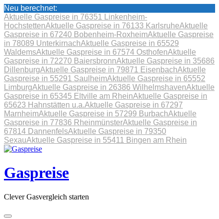
Neu berechnet:
Aktuelle Gaspreise in 76351 Linkenheim-
Hochstetten
Aktuelle Gaspreise in 76133 Karlsruhe
Aktuelle
Gaspreise in 67240 Bobenheim-Roxheim
Aktuelle Gaspreise
in 78089 Unterkirnach
Aktuelle Gaspreise in 65529
Waldems
Aktuelle Gaspreise in 67574 Osthofen
Aktuelle
Gaspreise in 72270 Baiersbronn
Aktuelle Gaspreise in 35686
Dillenburg
Aktuelle Gaspreise in 79871 Eisenbach
Aktuelle
Gaspreise in 55291 Saulheim
Aktuelle Gaspreise in 65552
Limburg
Aktuelle Gaspreise in 26386 Wilhelmshaven
Aktuelle
Gaspreise in 65345 Eltville am Rhein
Aktuelle Gaspreise in
65623 Hahnstätten u.a.
Aktuelle Gaspreise in 67297
Marnheim
Aktuelle Gaspreise in 57299 Burbach
Aktuelle
Gaspreise in 77836 Rheinmünster
Aktuelle Gaspreise in
67814 Dannenfels
Aktuelle Gaspreise in 79350
Sexau
Aktuelle Gaspreise in 55411 Bingen am Rhein
Skip
to
content
Gaspreise
Clever Gasvergleich starten