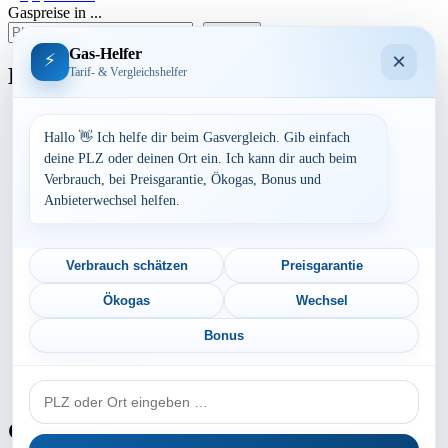
Gaspreise in ...
der
suchen
Beiträge
Gas-Helfer
×
⚡
Bundesland
Tarif- & Vergleichshelfer
Baden-Württemberg
Bayern
Hallo 👋 Ich helfe dir beim Gasvergleich. Gib einfach
Berlin
deine PLZ oder deinen Ort ein. Ich kann dir auch beim
Brandenburg
Verbrauch, bei Preisgarantie, Ökogas, Bonus und
Bremen
Anbieterwechsel helfen.
Hamburg
Hessen
Mecklenburg-Vorpommern
Niedersachsen
Verbrauch schätzen
Preisgarantie
Nordrhein-Westfalen
Rheinland-Pfalz
Ökogas
Wechsel
Saarland
Sachsen
Bonus
Sachsen-Anhalt
Schleswig-Holstein
PLZ
Thüringen
oder
Ort
Gaspreis-Explosion