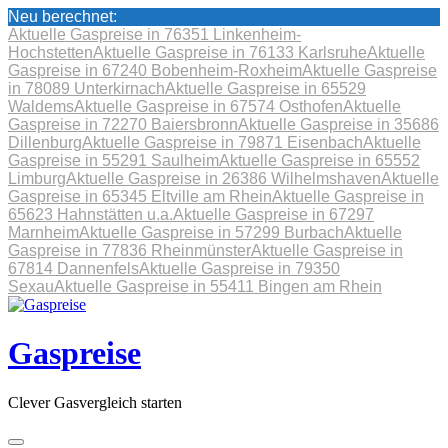
Neu berechnet:
Aktuelle Gaspreise in 76351 Linkenheim-
Hochstetten
Aktuelle Gaspreise in 76133 Karlsruhe
Aktuelle
Gaspreise in 67240 Bobenheim-Roxheim
Aktuelle Gaspreise
in 78089 Unterkirnach
Aktuelle Gaspreise in 65529
Waldems
Aktuelle Gaspreise in 67574 Osthofen
Aktuelle
Gaspreise in 72270 Baiersbronn
Aktuelle Gaspreise in 35686
Dillenburg
Aktuelle Gaspreise in 79871 Eisenbach
Aktuelle
Gaspreise in 55291 Saulheim
Aktuelle Gaspreise in 65552
Limburg
Aktuelle Gaspreise in 26386 Wilhelmshaven
Aktuelle
Gaspreise in 65345 Eltville am Rhein
Aktuelle Gaspreise in
65623 Hahnstätten u.a.
Aktuelle Gaspreise in 67297
Marnheim
Aktuelle Gaspreise in 57299 Burbach
Aktuelle
Gaspreise in 77836 Rheinmünster
Aktuelle Gaspreise in
67814 Dannenfels
Aktuelle Gaspreise in 79350
Sexau
Aktuelle Gaspreise in 55411 Bingen am Rhein
Skip
to
content
Gaspreise
Clever Gasvergleich starten