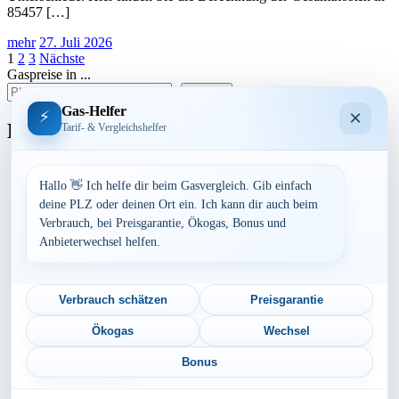
85457 […]
mehr
27. Juli 2026
Seitennummerierung
1
2
3
Nächste
Gaspreise in ...
der
suchen
Beiträge
Gas-Helfer
×
⚡
Bundesland
Tarif- & Vergleichshelfer
Baden-Württemberg
Bayern
Hallo 👋 Ich helfe dir beim Gasvergleich. Gib einfach
Berlin
deine PLZ oder deinen Ort ein. Ich kann dir auch beim
Brandenburg
Verbrauch, bei Preisgarantie, Ökogas, Bonus und
Bremen
Anbieterwechsel helfen.
Hamburg
Hessen
Mecklenburg-Vorpommern
Niedersachsen
Verbrauch schätzen
Preisgarantie
Nordrhein-Westfalen
Rheinland-Pfalz
Ökogas
Wechsel
Saarland
Sachsen
Bonus
Sachsen-Anhalt
Schleswig-Holstein