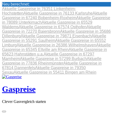
Neu berechnet:
Aktuelle Gaspreise in 76351 Linkenheim-
Hochstetten
Aktuelle Gaspreise in 76133 Karlsruhe
Aktuelle
Gaspreise in 67240 Bobenheim-Roxheim
Aktuelle Gaspreise
in 78089 Unterkirnach
Aktuelle Gaspreise in 65529
Waldems
Aktuelle Gaspreise in 67574 Osthofen
Aktuelle
Gaspreise in 72270 Baiersbronn
Aktuelle Gaspreise in 35686
Dillenburg
Aktuelle Gaspreise in 79871 Eisenbach
Aktuelle
Gaspreise in 55291 Saulheim
Aktuelle Gaspreise in 65552
Limburg
Aktuelle Gaspreise in 26386 Wilhelmshaven
Aktuelle
Gaspreise in 65345 Eltville am Rhein
Aktuelle Gaspreise in
65623 Hahnstätten u.a.
Aktuelle Gaspreise in 67297
Marnheim
Aktuelle Gaspreise in 57299 Burbach
Aktuelle
Gaspreise in 77836 Rheinmünster
Aktuelle Gaspreise in
67814 Dannenfels
Aktuelle Gaspreise in 79350
Sexau
Aktuelle Gaspreise in 55411 Bingen am Rhein
Skip
to
content
Gaspreise
Clever Gasvergleich starten