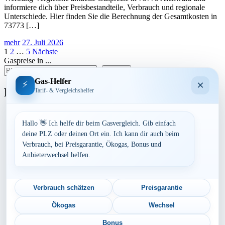
informiere dich über Preisbestandteile, Verbrauch und regionale
Unterschiede. Hier finden Sie die Berechnung der Gesamtkosten in
73773 […]
mehr
27. Juli 2026
Seitennummerierung
1
2
…
5
Nächste
Gaspreise in ...
der
suchen
Beiträge
Gas-Helfer
×
⚡
Bundesland
Tarif- & Vergleichshelfer
Baden-Württemberg
Bayern
Hallo 👋 Ich helfe dir beim Gasvergleich. Gib einfach
Berlin
deine PLZ oder deinen Ort ein. Ich kann dir auch beim
Brandenburg
Verbrauch, bei Preisgarantie, Ökogas, Bonus und
Bremen
Anbieterwechsel helfen.
Hamburg
Hessen
Mecklenburg-Vorpommern
Niedersachsen
Verbrauch schätzen
Preisgarantie
Nordrhein-Westfalen
Rheinland-Pfalz
Ökogas
Wechsel
Saarland
Sachsen
Bonus