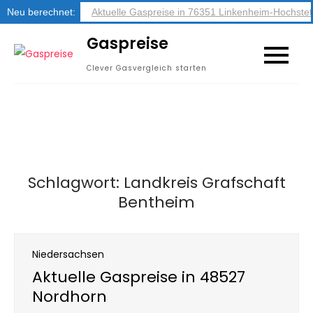
Neu berechnet:
Aktuelle Gaspreise in 76351 Linkenheim-Hochstet
Skip
Gaspreise
to
Clever Gasvergleich starten
content
Schlagwort:
Landkreis Grafschaft
Bentheim
Niedersachsen
Aktuelle Gaspreise in 48527
Nordhorn