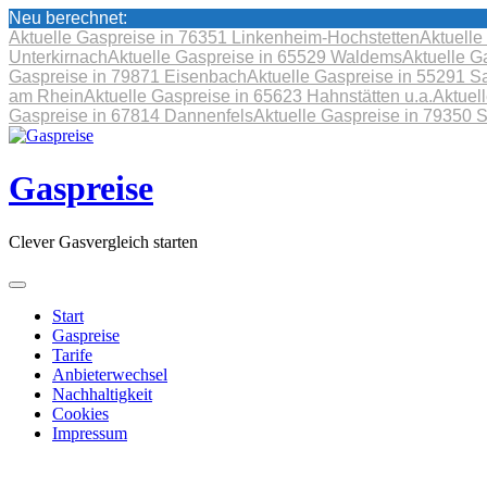
Neu berechnet:
Aktuelle Gaspreise in 76351 Linkenheim-Hochstetten
Aktuelle
Unterkirnach
Aktuelle Gaspreise in 65529 Waldems
Aktuelle G
Gaspreise in 79871 Eisenbach
Aktuelle Gaspreise in 55291 S
am Rhein
Aktuelle Gaspreise in 65623 Hahnstätten u.a.
Aktuel
Gaspreise in 67814 Dannenfels
Aktuelle Gaspreise in 79350 
Skip
to
content
Gaspreise
Clever Gasvergleich starten
Start
Gaspreise
Tarife
Anbieterwechsel
Nachhaltigkeit
Cookies
Impressum