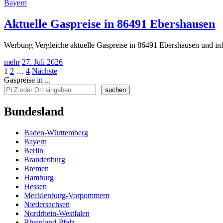
Bayern
Aktuelle Gaspreise in 86491 Ebershausen
Werbung Vergleiche aktuelle Gaspreise in 86491 Ebershausen und inf
mehr
27. Juli 2026
Seitennummerierung
1
2
…
4
Nächste
Gaspreise in ...
der
suchen
Beiträge
Bundesland
Baden-Württemberg
Bayern
Berlin
Brandenburg
Bremen
Hamburg
Hessen
Mecklenburg-Vorpommern
Niedersachsen
Nordrhein-Westfalen
Rheinland-Pfalz