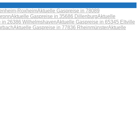
obenheim-Roxheim
Aktuelle Gaspreise in 78089
bronn
Aktuelle Gaspreise in 35686 Dillenburg
Aktuelle
e in 26386 Wilhelmshaven
Aktuelle Gaspreise in 65345 Eltville
urbach
Aktuelle Gaspreise in 77836 Rheinmünster
Aktuelle