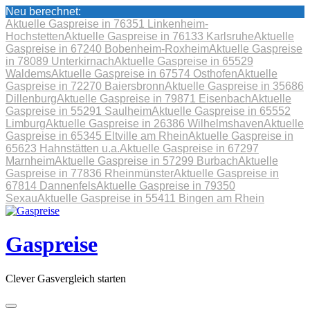
Neu berechnet:
Aktuelle Gaspreise in 76351 Linkenheim-
Hochstetten
Aktuelle Gaspreise in 76133 Karlsruhe
Aktuelle
Gaspreise in 67240 Bobenheim-Roxheim
Aktuelle Gaspreise
in 78089 Unterkirnach
Aktuelle Gaspreise in 65529
Waldems
Aktuelle Gaspreise in 67574 Osthofen
Aktuelle
Gaspreise in 72270 Baiersbronn
Aktuelle Gaspreise in 35686
Dillenburg
Aktuelle Gaspreise in 79871 Eisenbach
Aktuelle
Gaspreise in 55291 Saulheim
Aktuelle Gaspreise in 65552
Limburg
Aktuelle Gaspreise in 26386 Wilhelmshaven
Aktuelle
Gaspreise in 65345 Eltville am Rhein
Aktuelle Gaspreise in
65623 Hahnstätten u.a.
Aktuelle Gaspreise in 67297
Marnheim
Aktuelle Gaspreise in 57299 Burbach
Aktuelle
Gaspreise in 77836 Rheinmünster
Aktuelle Gaspreise in
67814 Dannenfels
Aktuelle Gaspreise in 79350
Sexau
Aktuelle Gaspreise in 55411 Bingen am Rhein
Skip
to
content
Gaspreise
Clever Gasvergleich starten