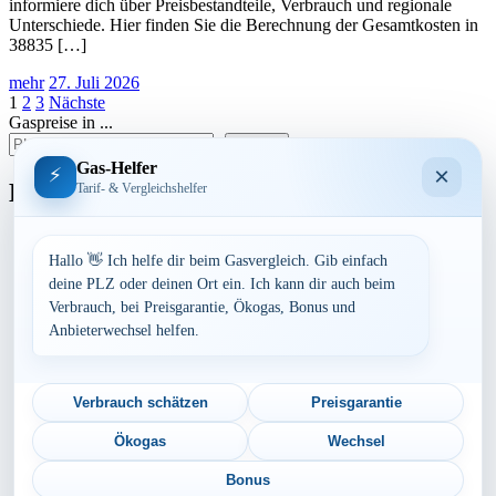
informiere dich über Preisbestandteile, Verbrauch und regionale
Unterschiede. Hier finden Sie die Berechnung der Gesamtkosten in
38835 […]
mehr
27. Juli 2026
Seitennummerierung
1
2
3
Nächste
Gaspreise in ...
der
suchen
Beiträge
Gas-Helfer
×
⚡
Bundesland
Tarif- & Vergleichshelfer
Baden-Württemberg
Bayern
Hallo 👋 Ich helfe dir beim Gasvergleich. Gib einfach
Berlin
deine PLZ oder deinen Ort ein. Ich kann dir auch beim
Brandenburg
Verbrauch, bei Preisgarantie, Ökogas, Bonus und
Bremen
Anbieterwechsel helfen.
Hamburg
Hessen
Mecklenburg-Vorpommern
Niedersachsen
Verbrauch schätzen
Preisgarantie
Nordrhein-Westfalen
Rheinland-Pfalz
Ökogas
Wechsel
Saarland
Sachsen
Bonus